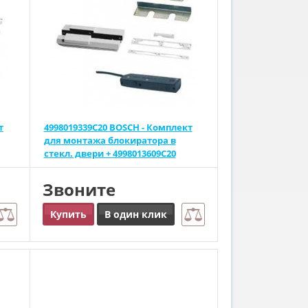
т
4998019339C20 BOSCH - Комплект
для монтажа блокиратора в
стекл. двери + 4998013609C20
Звоните
Купить
В один клик