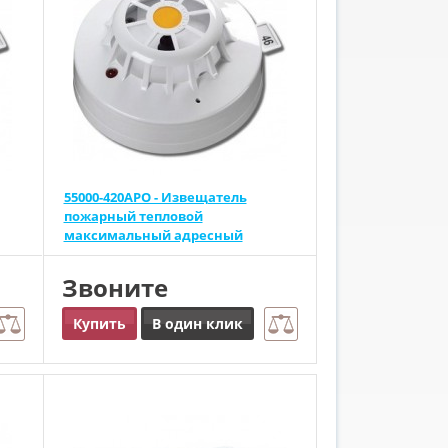
55000-420APO - Извещатель
пожарный тепловой
максимальный адресный
Звоните
Купить
В один клик