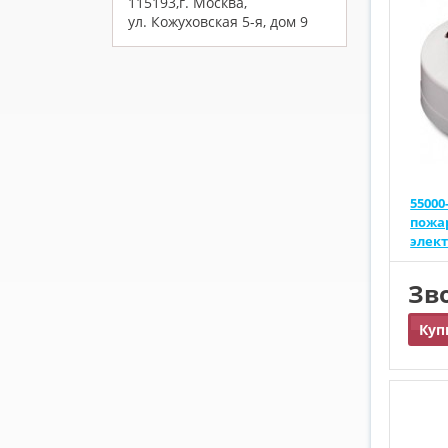
115193,г. Москва,
ул. Кожуховская 5-я, дом 9
55000
пожа
элек
Зв
Куп