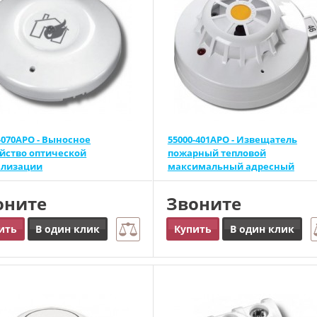
-070APO - Выносное
55000-401APO - Извещатель
ойство оптической
пожарный тепловой
ализации
максимальный адресный
оните
Звоните
ить
В один клик
Купить
В один клик