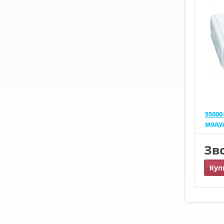
55000
моду
Зв
Куп