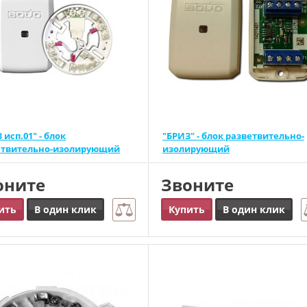
 исп.01" - блок
"БРИЗ" - блок разветвительно-
етвительно-изолирующий
изолирующий
оните
Звоните
ить
В один клик
Купить
В один клик