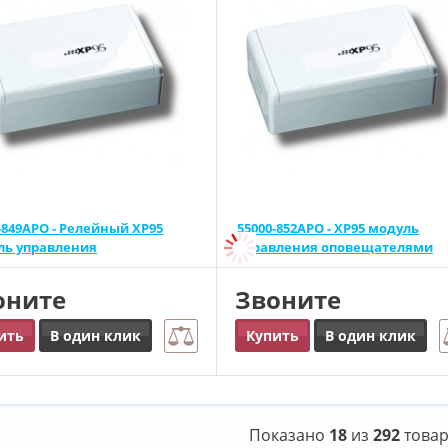
-849APO - Релейный XP95
55000-852APO - XP95 модуль
ль управления
управления оповещателями
оните
Звоните
ить
В один клик
Купить
В один клик
Показано
18
из
292
това