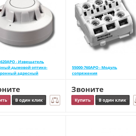
-620APO - Извещатель
рный дымовой оптико-
55000-760APO - Модуль
тронный адресный
сопряжения
оните
Звоните
ить
В один клик
Купить
В один клик