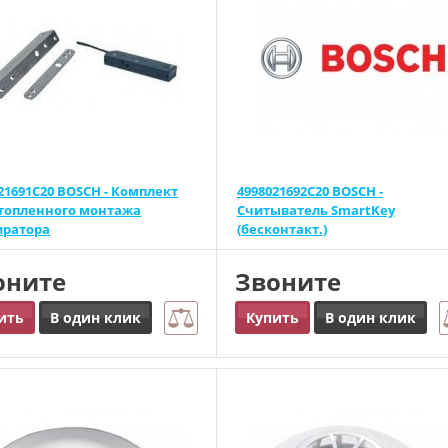
21691C20 BOSCH - Комплект
4998021692C20 BOSCH -
утопленного монтажа
Считыватель SmartKey
иратора
(бесконтакт.)
оните
Звоните
ить
В один клик
Купить
В один клик