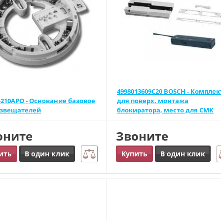
4998013609C20 BOSCH - Комплек
-210APO - Основание базовое
для поверх. монтажа
извещателей
блокиратора, место для СМК
оните
Звоните
ить
В один клик
Купить
В один клик