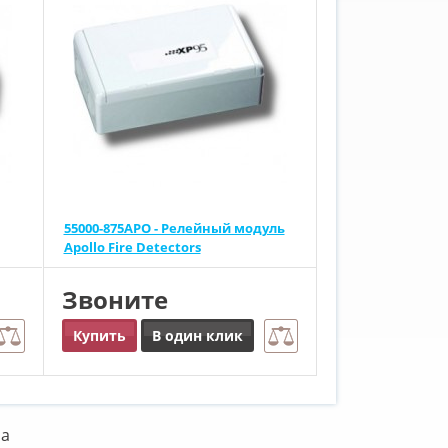
55000-875APO - Релейный модуль
Apollo Fire Detectors
Звоните
Купить
В один клик
ра