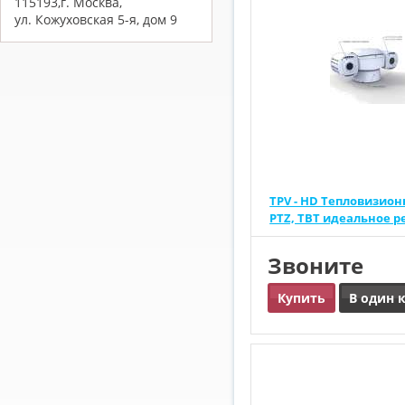
115193,г. Москва,
ул. Кожуховская 5-я, дом 9
TPV - HD Тепловизио
PTZ, TBT идеальное 
Звоните
Купить
В один 