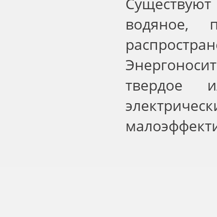
Существую
водяное, 
распрост
Энергоноси
твердое 
электрическ
малоэффект