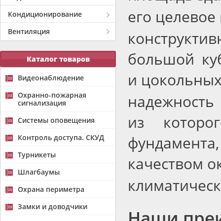
его целевое
Кондиционирование
Вентиляция
конструкт
большой ку
Каталог товаров
и цокольных
Видеонаблюдение
Охранно-пожарная
надежность
сигнализация
из которо
Системы оповещения
Контроль доступа. СКУД
фундамента
Турникеты
качеством о
Шлагбаумы
климатическ
Охрана периметра
Замки и доводчики
Наши пре