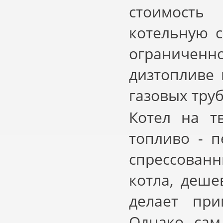
стоимость 
котельную с
ограниченн
дизтопливе 
газовых тру
Котел на т
топливо - п
спрессован
котла, деше
делает при
Однако сам