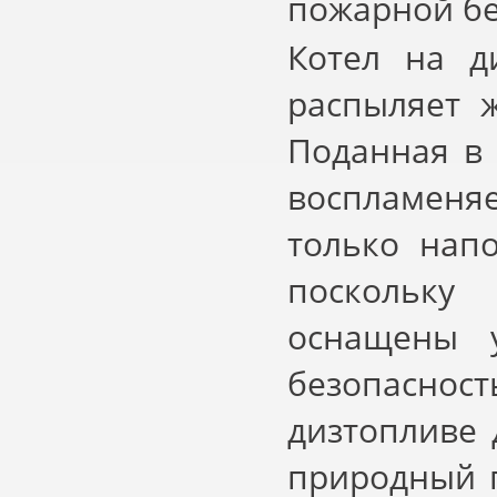
пожарной бе
Котел на д
распыляет 
Поданная в 
воспламеня
только нап
поскольку
оснащены у
безопасно
дизтопливе 
природный г