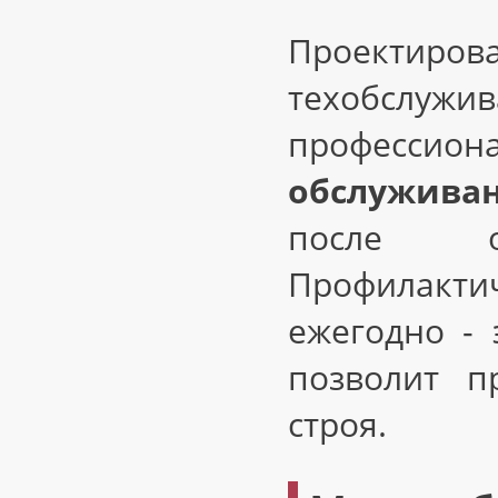
Проектиров
техобслужи
профессион
обслужива
после ок
Профилакт
ежегодно - 
позволит п
строя.