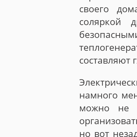
своего до
соляркой 
безопас
теплогенер
составляют 
Электричес
намного ме
можно не 
организоват
но вот неза