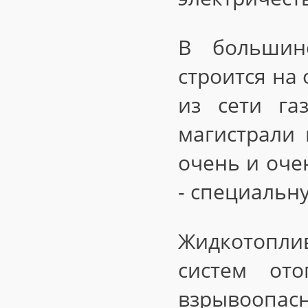
В большинс
строится на
из сети га
магистрали 
очень и оче
- специальн
Жидкотопли
систем от
взрывоопасн