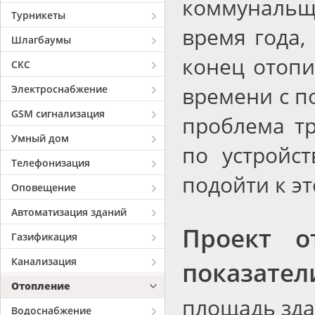
коммунальщ
Турникеты
время года,
Шлагбаумы
конец отопи
СКС
времени с п
Электроснабжение
GSM сигнализация
проблема т
Умный дом
по устройс
Телефонизация
подойти к эт
Оповещение
Автоматизация зданий
Проект о
Газификация
Канализация
показател
Отопление
площадь зда
Водоснабжение