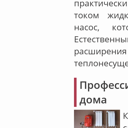
практическ
током жидк
насос, ко
Естественны
расширения
теплонесуще
Профес
дома
К