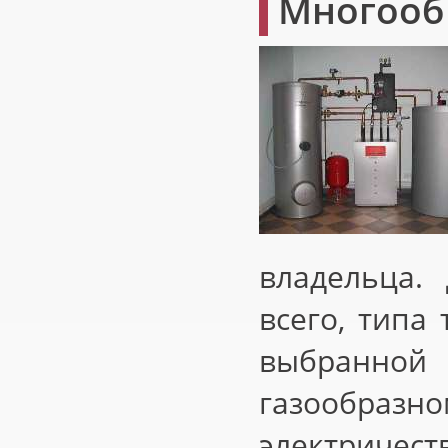
Многооб
владельца.
всего, типа
выбранно
газообразн
электричест