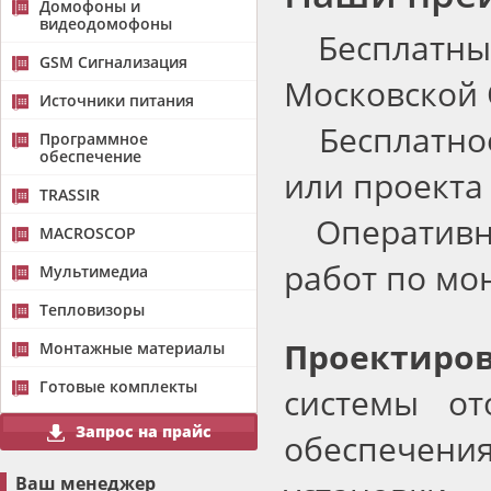
Домофоны и
видеодомофоны
Бесплатный
GSM Сигнализация
Московской 
Источники питания
Бесплатно
Программное
обеспечение
или проекта
TRASSIR
Оперативно
MACROSCOP
работ по мо
Мультимедиа
Тепловизоры
Проектиро
Монтажные материалы
Готовые комплекты
системы от
Запрос на прайс
обеспечения
Ваш менеджер