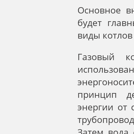
Основное вн
будет глав
виды котлов 
Газовый к
использова
энергоноси
принцип д
энергии от 
трубопрово
Затем вода 