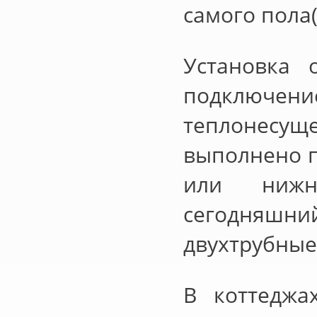
самого пола
Установка 
подключени
теплонес
выполнено п
или нижни
сегодняш
двухтрубные
В коттеджа