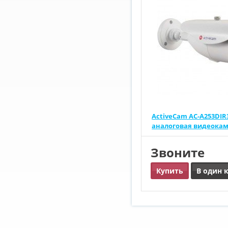
ActiveCam AC-A253DIR
аналоговая видеока
Звоните
Купить
В один 