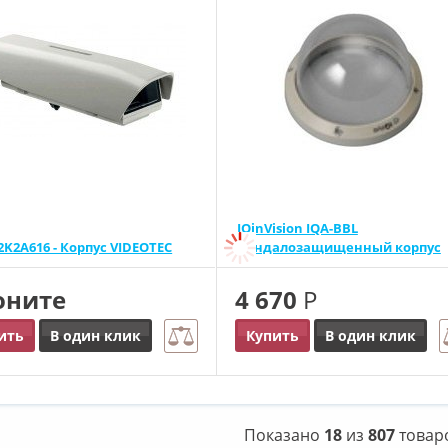
IQinVision IQA-BBL
K2A616 - Корпус VIDEOTEC
Вандалозащищенный корпус
оните
4 670
Р
ить
В один клик
Купить
В один клик
Показано
18
из
807
товар