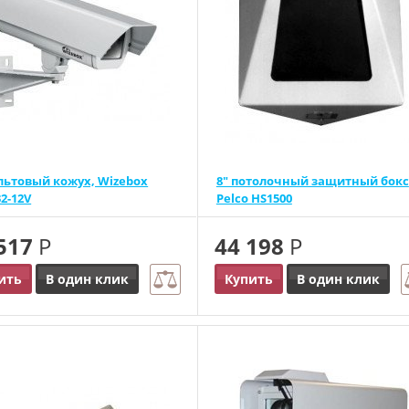
льтовый кожух, Wizebox
8" потолочный защитный бокс
2-12V
Pelco HS1500
 517
Р
44 198
Р
ить
В один клик
Купить
В один клик