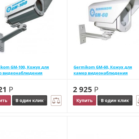
kom GM-100, Кожух для
Germikom GM-60, Кожух для
р видеонаблюдения
камер видеонаблюдения
121
Р
2 925
Р
ить
В один клик
Купить
В один клик