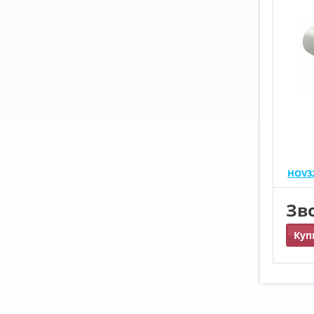
HOV32
Зв
Куп