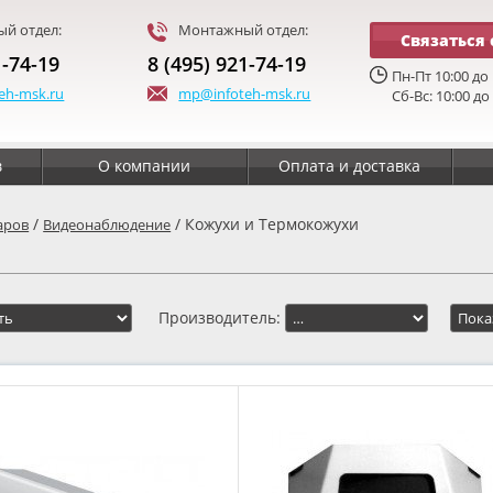
й отдел:
Монтажный отдел:
Связаться 
1-74-19
8 (495) 921-74-19
Пн-Пт 10:00 до 
eh-msk.ru
mp@infoteh-msk.ru
Сб-Вс: 10:00 до
в
О компании
Оплата и доставка
/
/ Кожухи и Термокожухи
аров
Видеонаблюдение
Производитель: