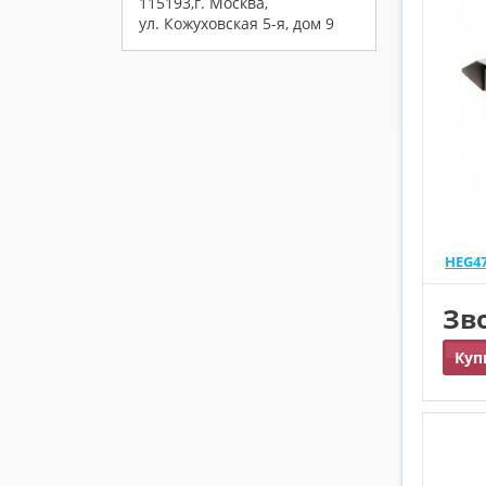
115193,г. Москва,
ул. Кожуховская 5-я, дом 9
HEG47
Зв
Куп