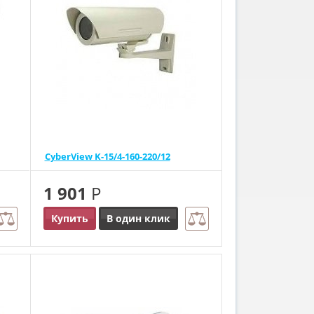
CyberView K-15/4-160-220/12
1 901
Р
Купить
В один клик