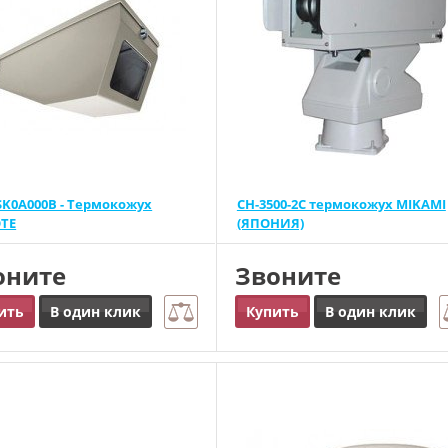
SK0A000B - Термокожух
CH-3500-2C термокожух MIKAMI
OTE
(ЯПОНИЯ)
оните
Звоните
ить
В один клик
Купить
В один клик