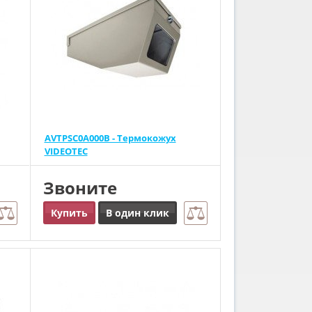
AVTPSC0A000B - Термокожух
VIDEOTEC
Звоните
Купить
В один клик