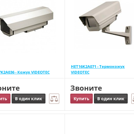
HET16K2A071 - Термокожух
K2A036 - Кожух VIDEOTEC
VIDEOTEC
оните
Звоните
ить
В один клик
Купить
В один клик