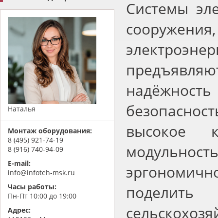
Системы эл
сооружен
электроэне
предъявляю
надёжност
безопаснос
Наталья
высокое к
Монтаж оборудования:
8 (495) 921-74-19
модульность
8 (916) 740-94-09
E-mail:
эргономичн
info@infoteh-msk.ru
Часы работы:
поделить 
Пн-Пт 10:00 до 19:00
сельскохоз
Адрес: