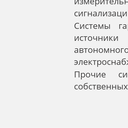
измерител
сигнализаци
Системы га
источник
автономног
электроснабж
Прочие си
собственных 