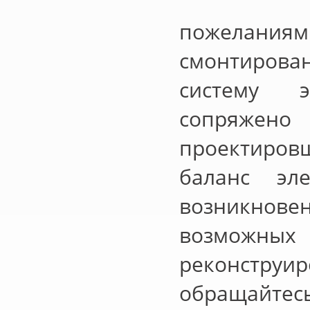
пожеланиям
смонтиров
систему э
сопряжен
проектиров
баланс эле
возникнове
возможн
реконстру
обращайтесь