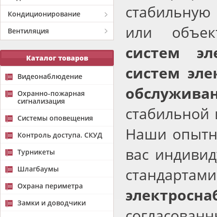
стабильную
Кондиционирование
или объек
Вентиляция
систем эл
Каталог товаров
систем эле
Видеонаблюдение
обслужива
Охранно-пожарная
сигнализация
стабильной 
Системы оповещения
Наши опытн
Контроль доступа. СКУД
вас индивид
Турникеты
Шлагбаумы
стандартам
Охрана периметра
электросна
Замки и доводчики
согласованн