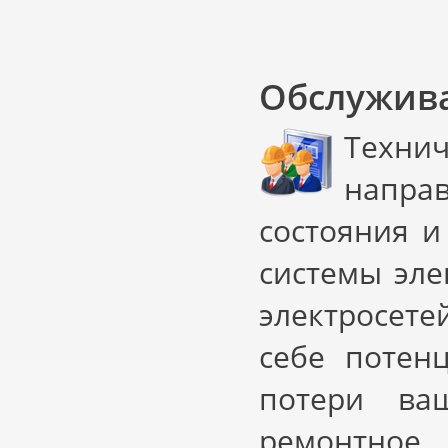
Обслужив
Технич
напра
состояния и
системы эле
электросете
себе потен
потери ваш
ремонтное