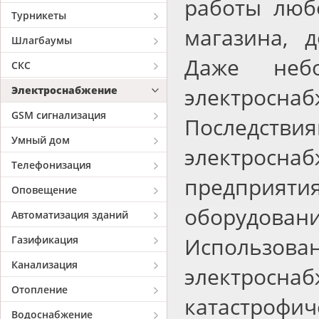
работы люб
Турникеты
магазина, 
Шлагбаумы
Даже неб
СКС
электросн
Электроснабжение
GSM сигнализация
Последстви
Умный дом
электросна
Телефонизация
предприяти
Оповещение
оборудован
Автоматизация зданий
Использова
Газификация
Канализация
электросн
Отопление
катастроф
Водоснабжение