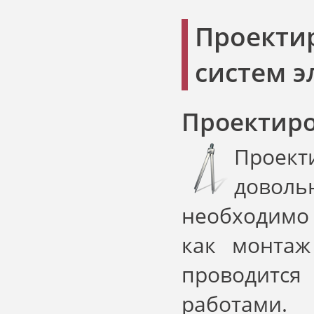
Проекти
систем 
Проектир
Проек
довол
необходимо 
как монта
проводится
работ