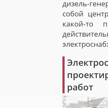
дизель-ген
собой цент
какой-то 
действите
электроснаб
Электр
проект
работ