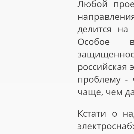
Любой прое
направлени
делится на
Особое в
защищенно
российская 
проблему -
чаще, чем д
Кстати о н
электросна