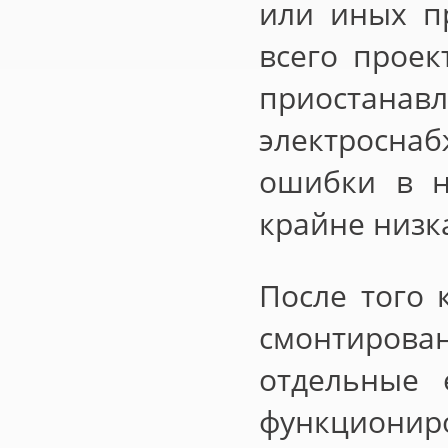
или иных пр
всего проек
приостан
электросна
ошибки в н
крайне низк
После того 
смонтирова
отдельные 
функцион