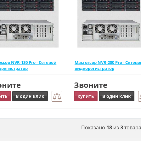
scop NVR-130 Pro - Сетевой
Macroscop NVR-200 Pro - Сетево
орегистратор
видеорегистратор
оните
Звоните
ить
В один клик
Купить
В один клик
Показано
18
из
3
товар