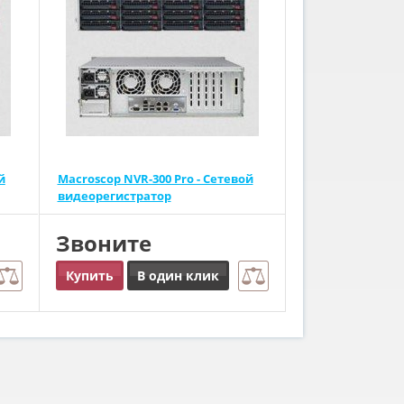
й
Macroscop NVR-300 Pro - Сетевой
видеорегистратор
Звоните
Купить
В один клик
а