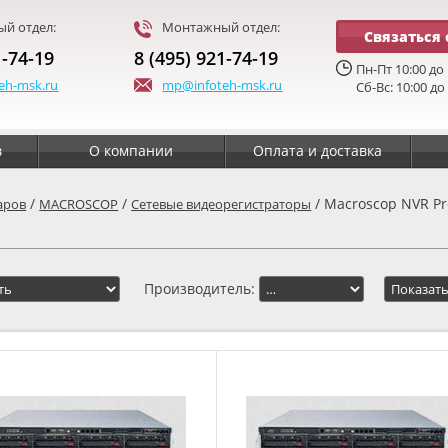
й отдел:
Монтажный отдел:
Связаться 
1-74-19
8 (495) 921-74-19
Пн-Пт 10:00 до 
eh-msk.ru
mp@infoteh-msk.ru
Сб-Вс: 10:00 до
в
О компании
Оплата и доставка
/
/
/ Macroscop NVR Pr
аров
MACROSCOP
Сетевые видеорегистраторы
Производитель: