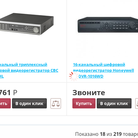
анальный триплексный
16-канальный цифровой
овой видеорегистратор CBC
видеорегистратор Honeywell
HL
CADVR-1016WD
 761
Р
Звоните
ить
В один клик
Купить
В один клик
Показано
18
из
219
товар