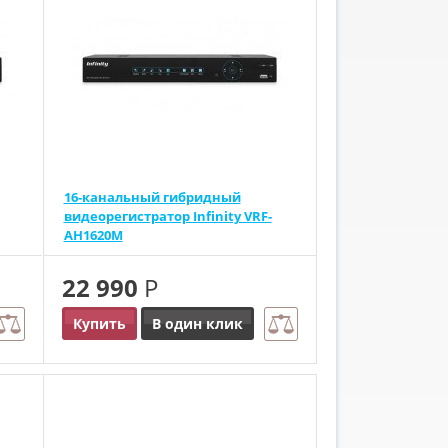
16-канальный гибридный
видеорегистратор Infinity VRF-
AH1620M
22 990
Р
Купить
В один клик