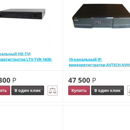
нальный HD-TVI
регистратор LTV-TVR-1630-
16-канальный IP-
видеорегистратор AVTECH AVH
 300
Р
47 500
Р
ить
В один клик
Купить
В один клик