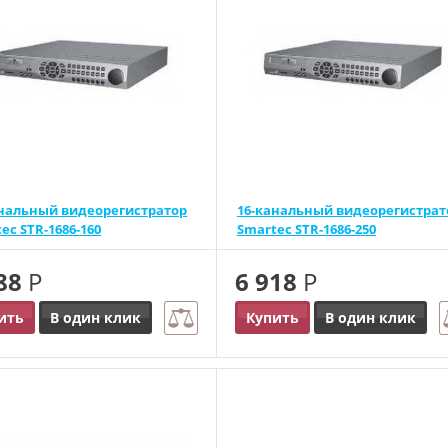
анальный видеорегистратор
16-канальный видеорегистрат
ec STR-1686-160
Smartec STR-1686-250
988
Р
6 918
Р
ить
В один клик
Купить
В один клик