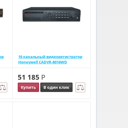
ор
16 канальный видеорегистратор
Honeywell CADVR-8016WD
51 185
Р
Купить
В один клик