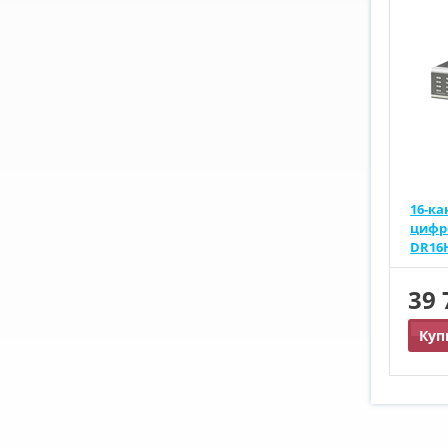
16-к
цифр
DR16
39
Куп