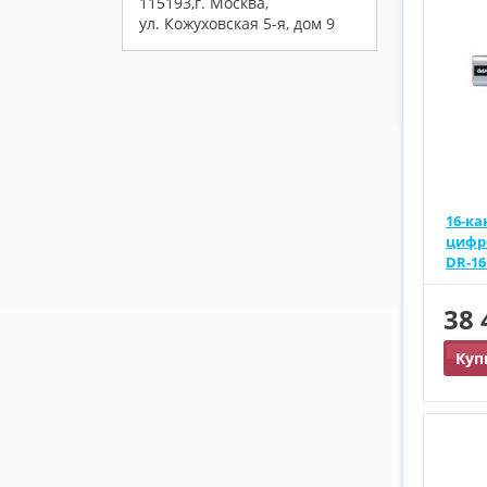
115193,г. Москва,
ул. Кожуховская 5-я, дом 9
16-к
цифр
DR-16
38
Куп