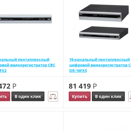
анальный пентаплексный
16-канальный пентаплексный
овой видеорегистратор CBC
цифровой видеорегистратор 
FX2
DR-16FX5
 472
Р
81 419
Р
ить
В один клик
Купить
В один клик