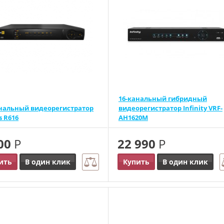
16-канальный гибридный
анальный видеорегистратор
видеорегистратор Infinity VRF-
s R616
AH1620M
500
Р
22 990
Р
ить
В один клик
Купить
В один клик