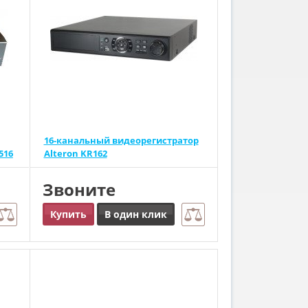
16-канальный видеорегистратор
516
Alteron KR162
Звоните
Купить
В один клик