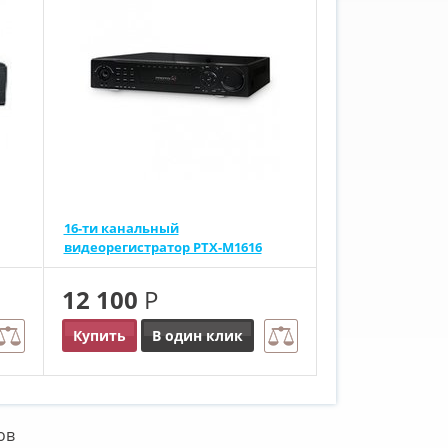
16-ти канальный
видеорегистратор PTX-M1616
12 100
Р
Купить
В один клик
ов