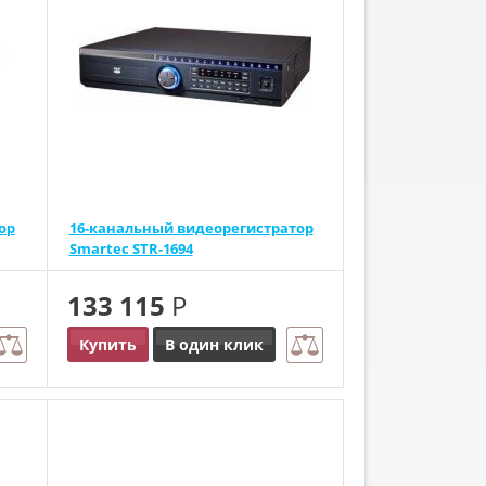
ор
16-канальный видеорегистратор
Smartec STR-1694
133 115
Р
Купить
В один клик