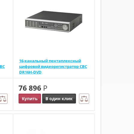
16-канальный пентаплексный
CBC
цифровой видеорегистратор CBC
DR16H-DVD
76 896
Р
Купить
В один клик