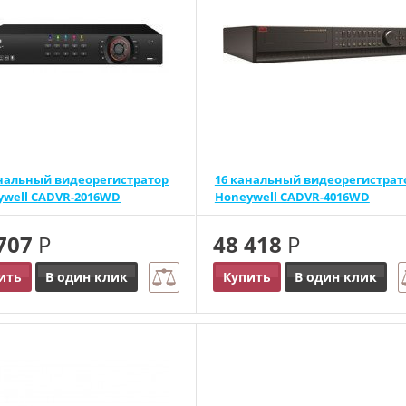
анальный видеорегистратор
16 канальный видеорегистрат
ywell CADVR-2016WD
Honeywell CADVR-4016WD
 707
Р
48 418
Р
ить
В один клик
Купить
В один клик