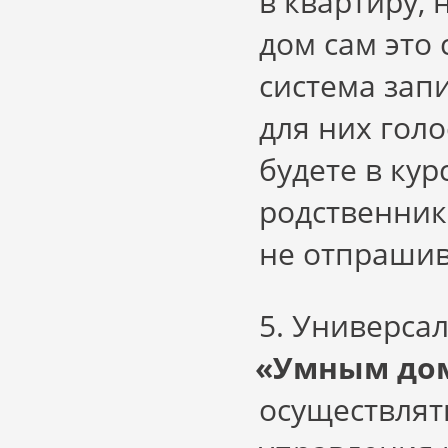
в квартиру,
дом сам это 
система зап
для них гол
будете в ку
родственники
не отпрашив
5. Универса
«
Умным дом
осуществлят