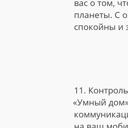
вас о том, ч
планеты. С 
спокойны и з
11. Контроль
«
Умный дом»
коммуникаци
на ваш моб