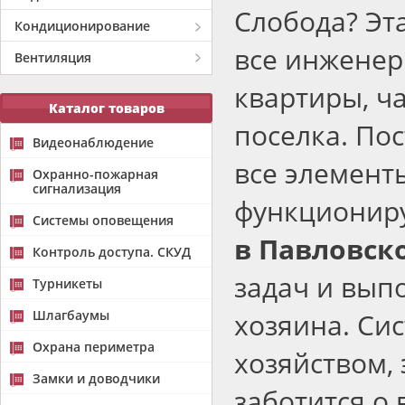
Слобода? Эт
Кондиционирование
все инженер
Вентиляция
квартиры, ч
Каталог товаров
поселка. Пос
Видеонаблюдение
все элемент
Охранно-пожарная
сигнализация
функционир
Системы оповещения
в Павловск
Контроль доступа. СКУД
задач и вып
Турникеты
Шлагбаумы
хозяина. Си
Охрана периметра
хозяйством,
Замки и доводчики
заботится о