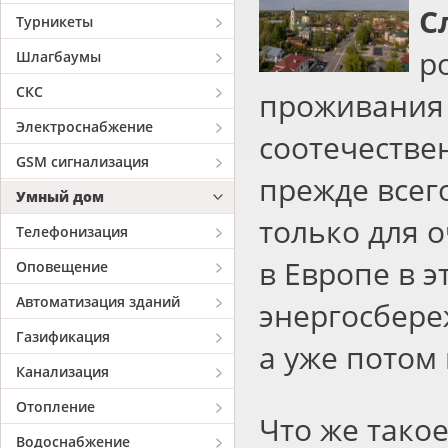
С
Турникеты
р
Шлагбаумы
СКС
проживания
Электроснабжение
соотечестве
GSM сигнализация
прежде всег
Умный дом
только для 
Телефонизация
в Европе в 
Оповещение
Автоматизация зданий
энергосбере
Газификация
а уже потом
Канализация
Отопление
Что же тако
Водоснабжение