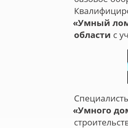
Квалифицир
«
Умный лом
области
с у
Специалист
«
Умного до
строительст