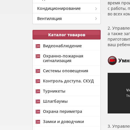
время про
Кондиционирование
с работы, 
во всех ко
Вентиляция
2. Управле
а также з
Каталог товаров
приготовит
ваш ребено
Видеонаблюдение
Охранно-пожарная
Умн
сигнализация
Системы оповещения
Контроль доступа. СКУД
Турникеты
Шлагбаумы
Охрана периметра
Замки и доводчики
3. Управле