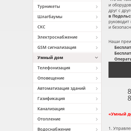
и оборудов
Турникеты
друг с др
в Подольс
Шлагбаумы
руководит 
СКС
и безопасн
Электроснабжение
Наши пре
GSM сигнализация
Бесплат
Бесплат
Умный дом
Операти
Телефонизация
Оповещение
Автоматизация зданий
8
8
Газификация
Канализация
«
Умный до
Отопление
1. Управл
Водоснабжение