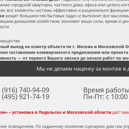
ание городской квартиры, частного дома, офиса или целого ко
угом, все элементы системы эффективно и рационально функци
ке
решит большинство бытовых задач и выполнит все мыслимы
вашим домашним хозяйством, экономит ваши силы, время и ден
ости.
имущества
ный выезд на осмотр объекта по г. Москва и Московской О
ное составление коммерческого предложения или проекта
вность — от первого Вашего звонка до начала работ по мо
Мы не делаем наценку за монтаж в д
 (916) 740-94-09
Время работы
 (495) 921-74-19
Пн-Пт: с 10:00
м» – установка в Подольске и Московской области
даст ва
ение освещением. По заданному хозяином сценарию дом сам уп