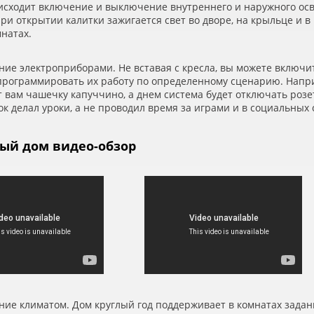
исходит включение и выключение внутреннего и наружного ос
при открытии калитки зажигается свет во дворе, на крыльце и 
мнатах.
ние электроприборами. Не вставая с кресла, вы можете включ
апрограммировать их работу по определенному сценарию. Напри
 вам чашечку капуччино, а днем система будет отключать розе
к делал уроки, а не проводил время за играми и в социальных 
ый дом видео-обзор
ние климатом. Дом круглый год поддерживает в комнатах зада