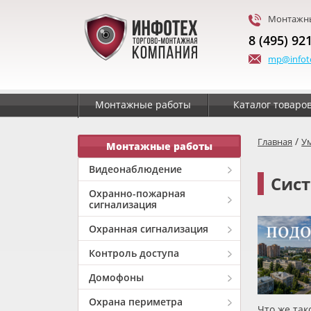
Монтажны
8 (495) 92
mp@infot
Монтажные работы
Каталог товаро
/
Главная
У
Монтажные работы
Видеонаблюдение
Сис
Охранно-пожарная
сигнализация
Охранная сигнализация
Контроль доступа
Домофоны
Охрана периметра
Что же та