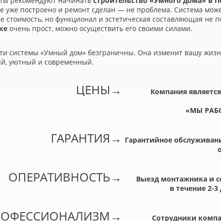
ты рекомендуют начинать
строительство
«
Умного дома» в П
е уже построено и ремонт сделан — не проблема. Система може
е стоимость, но функционал и эстетическая составляющая не 
ке
очень прост, можно осуществить его своими силами.
ти системы
«
Умный дом» безграничны. Она изменит вашу жизнь
й, уютный и современный.
ЦЕНЫ
→
Компания является
«
МЫ РАБ
ГАРАНТИЯ
→
Гарантийное обслуживани
ОПЕРАТИВНОСТЬ
→
Выезд монтажника и с
в течение 2-3
РОФЕССИОНАЛИЗМ
→
Сотрудники компа