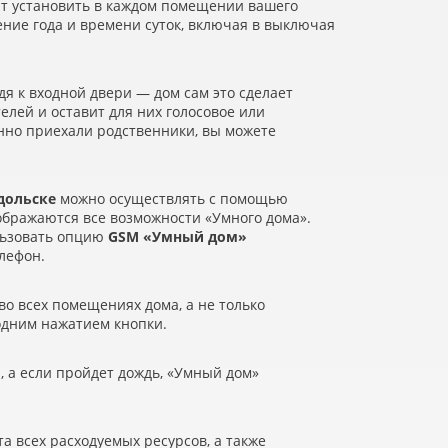
т установить в каждом помещении вашего
ние года и времени суток, включая в выключая
дя к входной двери — дом сам это сделает
телей и оставит для них голосовое или
анно приехали родственники, вы можете
дольске
можно осуществлять с помощью
тображаются все возможности
«
Умного дома».
ользовать опцию
GSM
«
Умный дом»
лефон.
о всех помещениях дома, а не только
 одним нажатием кнопки.
 а если пройдет дождь,
«
Умный дом»
а всех расходуемых ресурсов, а также