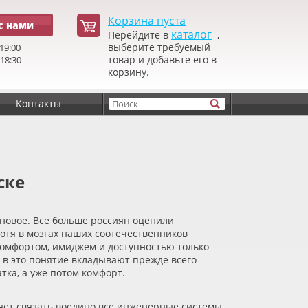
Корзина пуста
с нами
каталог
Перейдите в
,
выберите требуемый
19:00
товар и добавьте его в
 18:30
корзину.
Контакты
ске
 новое. Все больше россиян оценили
хотя в мозгах наших соотечественников
 комфортом, имиджем и доступностью только
 в это понятие вкладывают прежде всего
тка, а уже потом комфорт.
ляет связать воедино все инженерные системы