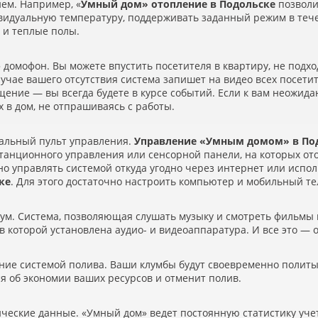
ием. Например,
«
Умный дом» отопление в Подольске
позволи
видуальную температуру, поддерживать заданный режим в тече
 и теплые полы.
домофон. Вы можете впустить посетителя в квартиру, не подхо
случае вашего отсутствия система запишет на видео всех посети
ение — вы всегда будете в курсе событий. Если к вам неожид
х в дом, не отпрашиваясь с работы.
сальный пульт управления.
Управление
«
Умным домом» в По
станционного управления или сенсорной панели, на которых о
но управлять системой откуда угодно через интернет или исп
ке
. Для этого достаточно настроить компьютер и мобильный те
ум. Система, позволяющая слушать музыку и смотреть фильмы в
 в которой установлена аудио- и видеоаппаратура. И все это —
ние системой полива. Ваши клумбы будут своевременно политы,
я об экономии ваших ресурсов и отменит полив.
ические данные.
«
Умный дом» ведет постоянную статистику учет