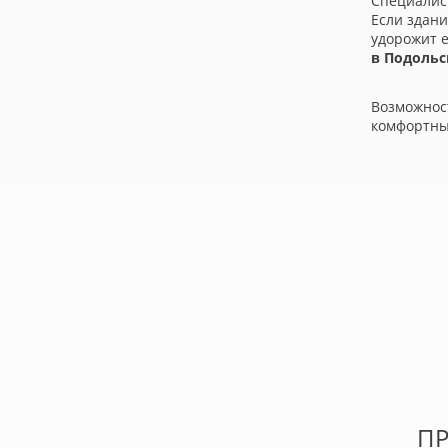
Специалис
Если здани
удорожит е
в Подольс
Возможнос
комфортны
П