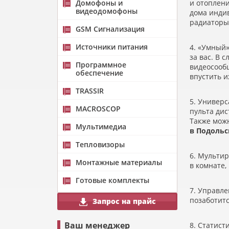
Домофоны и
и отоплен
видеодомофоны
дома инди
радиаторы
GSM Сигнализация
Источники питания
4.
«
Умный» 
за вас. В 
Программное
видеосообщ
обеспечение
впустить и
TRASSIR
5. Универ
MACROSCOP
пульта ди
Также мож
Мультимедиа
в Подольс
Тепловизоры
6. Мультир
Монтажные материалы
в комнате,
Готовые комплекты
7. Управле
позаботитс
Запрос на прайс
Ваш менеджер
8. Статист