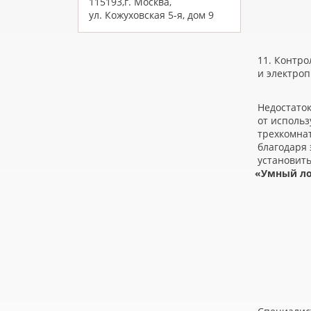
115193,г. Москва,
ул. Кожуховская 5-я, дом 9
11. Контро
и электро
Недостаток
от использ
трехкомнат
благодаря 
установит
«
Умный ло