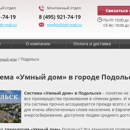
й отдел:
Монтажный отдел:
Связаться 
1-74-19
8 (495) 921-74-19
Пн-Пт 10:00 до 
eh-msk.ru
mp@infoteh-msk.ru
Сб-Вс: 10:00 до
в
О компании
Оплата и доставка
/ Подольск
мный дом
тема
«
Умный дом» в городе Подоль
Система
«
Умный дом» в Подольске
– понятие не
все преимущества проживания в
«
Умном доме». И 
эта система прочно ассоциируется прежде всего с
для очень обеспеченных слоев населения, в Европе
энергосбережение, доступное людям среднего доста
кое
технология
«
Умный дом»
Подольск? Эта технология позво