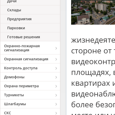
Дачи
Склады
Предприятия
Парковки
Готовые решения
жизнедеяте
Охранно-пожарная
стороне от
сигнализация
видеоконтр
Охранная сигнализация
Контроль доступа
площадях, 
Домофоны
квартирах 
Охрана периметра
видеонаблю
Турникеты
более безо
Шлагбаумы
СКС