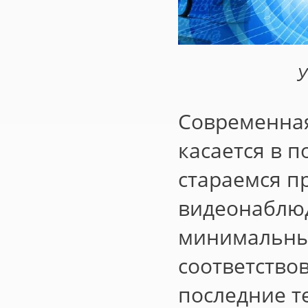
У
Современная
касается в 
стараемся п
видеонаблюд
минимальны
соответство
последние т