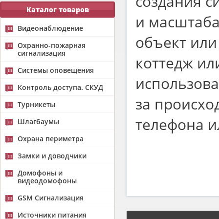
создания с
Каталог товаров
и масштаб
Видеонаблюдение
объект или
Охранно-пожарная
сигнализация
коттедж ил
Системы оповещения
использова
Контроль доступа. СКУД
за происх
Турникеты
телефона и
Шлагбаумы
Охрана периметра
Замки и доводчики
Домофоны и
видеодомофоны
GSM Сигнализация
Источники питания