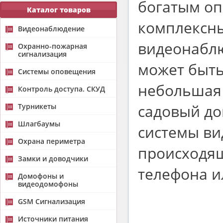
богатым оп
Каталог товаров
комплексны
Видеонаблюдение
видеонаблю
Охранно-пожарная
сигнализация
может быт
Системы оповещения
небольшая 
Контроль доступа. СКУД
садовый до
Турникеты
Шлагбаумы
системы ви
Охрана периметра
происходя
Замки и доводчики
телефона и
Домофоны и
видеодомофоны
GSM Сигнализация
Источники питания