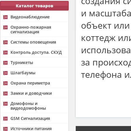
создания с
Каталог товаров
и масштаб
Видеонаблюдение
объект или
Охранно-пожарная
сигнализация
коттедж ил
Системы оповещения
использова
Контроль доступа. СКУД
за происх
Турникеты
телефона и
Шлагбаумы
Охрана периметра
Замки и доводчики
Домофоны и
видеодомофоны
GSM Сигнализация
Источники питания