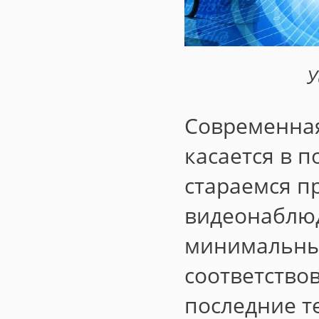
У
Современная
касается в 
стараемся п
видеонаблюд
минимальны
соответство
последние т