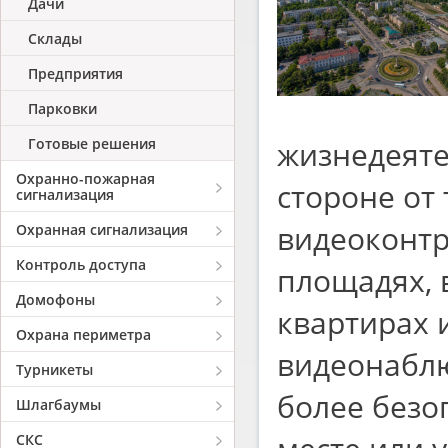
Дачи
Склады
Предприятия
Парковки
Готовые решения
жизнедеяте
Охранно-пожарная
стороне от
сигнализация
видеоконтр
Охранная сигнализация
Контроль доступа
площадях, 
Домофоны
квартирах 
Охрана периметра
видеонаблю
Турникеты
более безо
Шлагбаумы
СКС