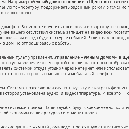
ием. Например,
«
Умный дом» отопление в Щелково
позволит
льную температуру, поддерживать заданный режим в течение г
 и теплые полы.
домофон. Вы можете впустить посетителя в квартиру, не подхо
случае вашего отсутствия система запишет на видео всех посети
ение — вы всегда будете в курсе событий. Если к вам неожид
х в дом, не отпрашиваясь с работы.
сальный пульт управления.
Управление
«
Умным домом» в Ще
нного управления или сенсорной панели, на которых отобража
авлять системой откуда угодно через интернет или использов
 достаточно настроить компьютер и мобильный телефон.
ум. Система, позволяющая слушать музыку и смотреть фильмы в
 в которой установлена аудио- и видеоаппаратура. И все это —
ние системой полива. Ваши клумбы будут своевременно политы,
я об экономии ваших ресурсов и отменит полив.
ические данные.
«
Умный дом» ведет постоянную статистику учет