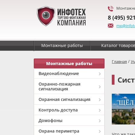
Монтажны
8 (495) 92
mp@infot
Монтажные работы
Каталог товаро
/
Главная
У
Монтажные работы
Видеонаблюдение
Сис
Охранно-пожарная
сигнализация
Охранная сигнализация
Контроль доступа
Домофоны
Охрана периметра
Что же та