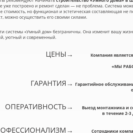
ты рекомендуют начинать
строительство
«
Умного дома» в 
е уже построено и ремонт сделан — не проблема. Система може
е стоимость, но функционал и эстетическая составляющая не 
т, можно осуществить его своими силами.
ти системы
«
Умный дом» безграничны. Она изменит вашу жизнь
й, уютный и современный.
ЦЕНЫ
→
Компания является
«
МЫ РАБ
ГАРАНТИЯ
→
Гарантийное обслуживани
ОПЕРАТИВНОСТЬ
→
Выезд монтажника и с
в течение 2-3
РОФЕССИОНАЛИЗМ
→
Сотрудники компа