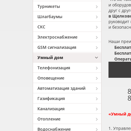
и оборудов
Турникеты
друг с др
в Щелков
Шлагбаумы
руководит 
СКС
и безопасн
Электроснабжение
Наши пре
GSM сигнализация
Бесплат
Бесплат
Умный дом
Операти
Телефонизация
Оповещение
Автоматизация зданий
8
8
Газификация
Канализация
«
Умный до
Отопление
1. Управл
Водоснабжение