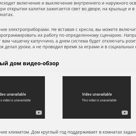
исходит включение и выключение внутреннего и наружного ос
при открытии калитки зажигается свет во дворе, на крыльце и 
мнатах.
ние электроприборами. Не вставая с кресла, вы можете включ
апрограммировать их работу по определенному сценарию. Напри
 вам чашечку капуччино, а днем система будет отключать розе
к делал уроки, а не проводил время за играми и в социальных 
ый дом видео-обзор
ние климатом. Дом круглый год поддерживает в комнатах зада