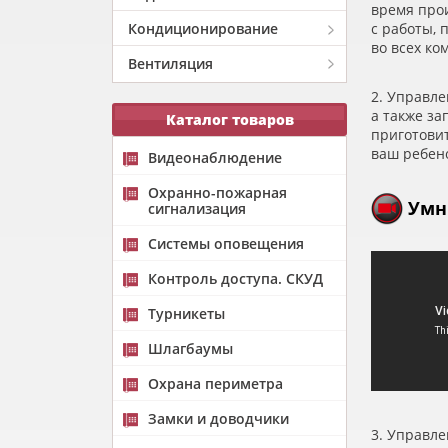
время про
Кондиционирование
с работы, 
во всех ко
Вентиляция
2. Управле
а также з
Каталог товаров
приготовит
ваш ребено
Видеонаблюдение
Охранно-пожарная
Умн
сигнализация
Системы оповещения
Контроль доступа. СКУД
Турникеты
Шлагбаумы
Охрана периметра
Замки и доводчики
3. Управле