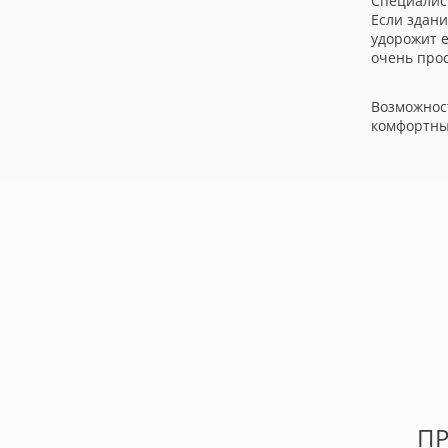
Специалис
Если здани
удорожит е
очень прос
Возможнос
комфортны
П