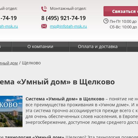
й отдел:
Монтажный отдел:
Связаться 
1-74-19
8 (495) 921-74-19
Пн-Пт 10:00 до 
eh-msk.ru
mp@infoteh-msk.ru
Сб-Вс: 10:00 до
в
О компании
Оплата и доставка
/ Щелково
мный дом
тема
«
Умный дом» в Щелково
Система
«
Умный дом» в Щелково
– понятие не 
все преимущества проживания в
«
Умном доме». И 
эта система прочно ассоциируется прежде всего с
для очень обеспеченных слоев населения, в Европе
энергосбережение, доступное людям среднего доста
кое
технология
«
Умный дом»
Щелково? Эта технология позвол