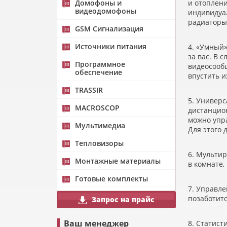
Домофоны и
и отоплен
видеодомофоны
индивидуа
радиаторы
GSM Сигнализация
Источники питания
4.
«
Умный» 
за вас. В 
Программное
видеосообщ
обеспечение
впустить и
TRASSIR
5. Универ
MACROSCOP
дистанцио
можно упр
Мультимедиа
Для этого
Тепловизоры
6. Мультир
Монтажные материалы
в комнате,
Готовые комплекты
7. Управле
позаботитс
Запрос на прайс
Ваш менеджер
8. Статист