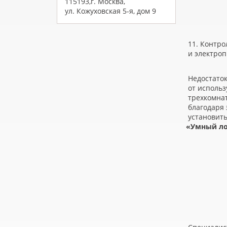
115193,г. Москва,
ул. Кожуховская 5-я, дом 9
11. Контро
и электро
Недостаток
от использ
трехкомнат
благодаря 
установит
«
Умный ло