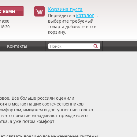
Корзина пуста
с нами
каталог
Перейдите в
,
выберите требуемый
19:00
товар и добавьте его в
 18:30
корзину.
Контакты
новое. Все больше россиян оценили
хотя в мозгах наших соотечественников
 комфортом, имиджем и доступностью только
 в это понятие вкладывают прежде всего
тка, а уже потом комфорт.
яет связать воедино все инженерные системы