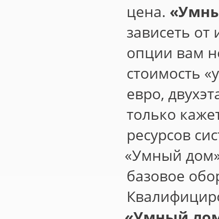
цена.
«
Умны
зависеть от 
опции вам н
стоимость
«
евро, двухэ
только каже
ресурсов сис
«
Умный дом»
базовое обо
Квалифицир
«
Умный лом