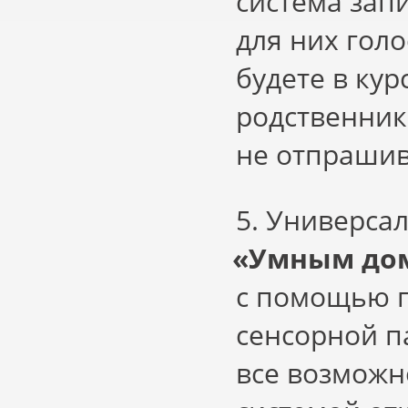
система зап
для них гол
будете в ку
родственники
не отпрашив
5. Универса
«
Умным дом
с помощью п
сенсорной п
все возможн