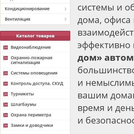
системы и о
Кондиционирование
дома, офиса
Вентиляция
взаимодейст
Каталог товаров
эффективно
Видеонаблюдение
дом» автом
Охранно-пожарная
сигнализация
большинство
Системы оповещения
и немыслимы
Контроль доступа. СКУД
вашим домаш
Турникеты
Шлагбаумы
время и ден
Охрана периметра
и безопаснос
Замки и доводчики