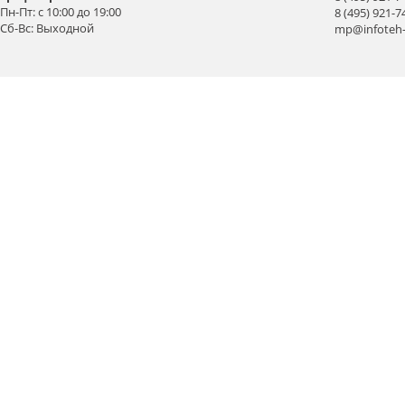
Пн-Пт: с 10:00 до 19:00
8 (495) 921-7
Сб-Вс: Выходной
mp@infoteh-