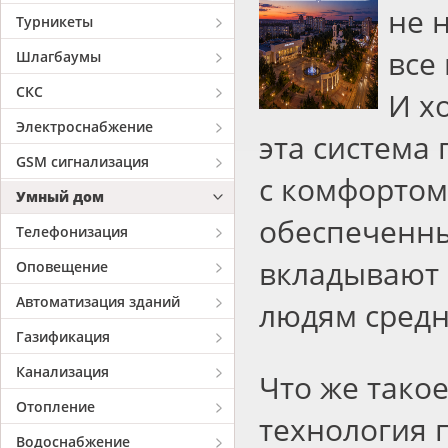
не 
Турникеты
все
Шлагбаумы
СКС
И х
Электроснабжение
эта система
GSM сигнализация
с комфортом
Умный дом
обеспеченны
Телефонизация
вкладывают 
Оповещение
Автоматизация зданий
людям средн
Газификация
Канализация
Что же тако
Отопление
технология 
Водоснабжение