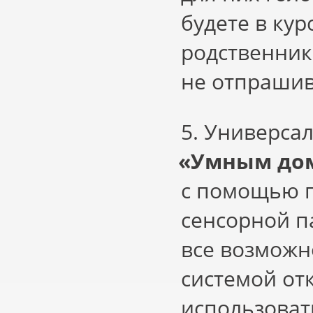
будете в ку
родственники
не отпрашив
5. Универса
«
Умным дом
с помощью п
сенсорной п
все возможн
системой от
использова