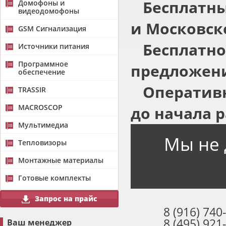
Бесплатны
Домофоны и
видеодомофоны
и Московск
GSM Сигнализация
Бесплатно
Источники питания
Программное
предложени
обеспечение
Оперативн
TRASSIR
MACROSCOP
до начала р
Мультимедиа
Мы не 
Тепловизоры
Монтажные материалы
Готовые комплекты
Запрос на прайс
8 (916) 740
8 (495) 921
Ваш менеджер