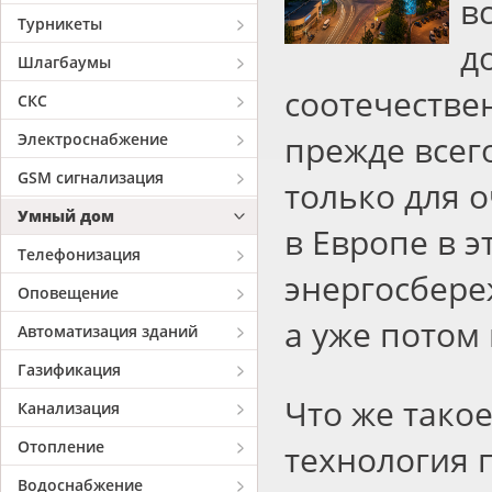
в
Турникеты
д
Шлагбаумы
соотечестве
СКС
прежде всег
Электроснабжение
GSM сигнализация
только для 
Умный дом
в Европе в 
Телефонизация
энергосбере
Оповещение
а уже потом
Автоматизация зданий
Газификация
Что же тако
Канализация
Отопление
технология 
Водоснабжение