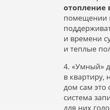
отопление 
помещении в
поддерживат
и времени с
и теплые по
4.
«
Умный» д
в квартиру,
дом сам это 
система зап
для них гол