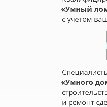
«
Умный лом
с учетом ва
Специалист
«
Умного до
строительст
и ремонт сд