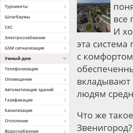
поня
Турникеты
все
Шлагбаумы
СКС
И хо
Электроснабжение
эта система
GSM сигнализация
с комфортом
Умный дом
обеспеченны
Телефонизация
вкладывают 
Оповещение
Автоматизация зданий
людям средн
Газификация
Канализация
Что же тако
Отопление
Звенигород?
Водоснабжение