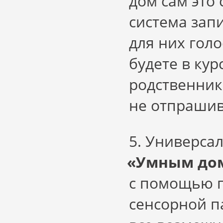
дом сам это 
система зап
для них гол
будете в ку
родственники
не отпрашив
5. Универса
«
Умным дом
с помощью п
сенсорной п