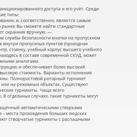
санкционированного доступа и его учёт. Среди
кие типы:
ании, и, соответственно, является самым
м рынке Вы сможете найти стандартные
ает охранник вручную, —
ом службы безопасности кнопки на пропускном
ак внутри пропускных пунктов
(
проходная
нтр, стоянку, учебный корпус высшего учебного
 находясь в составе современной СКУД, может
ожными аналогами.
трукцию и обеспечивает более высокий
е высокую стоимость. Варианты исполнения
жны. Полноростовой роторный турникет
х или на режимных объектах. Существуют
ческие турникеты. Чаще всего
 В отдельных случаях, такие турникеты могут
нащённый автоматическими створками
в – места прохождения больших людских
ичают створчатые турникеты с распашными