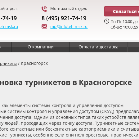
й отдел:
Монтажный отдел:
Связаться 
1-74-19
8 (495) 921-74-19
Пн-Пт 10:00 до 
eh-msk.ru
mp@infoteh-msk.ru
Сб-Вс: 10:00 до
в
О компании
Оплата и доставка
/ Красногорск
урникеты
новка турникетов в Красногорске
 как элементы системы контроля и управления доступом
ые системы контроля и управления доступом
(
СКУД) предполаг
чения доступа. Одним из основных типов таких устройств явля
ку людей, проходящих через точку доступа. Турникетные систе
аботе контактные или бесконтактные картоприёмники и считыв
кие турникеты, особенно если они полноростовые, практически