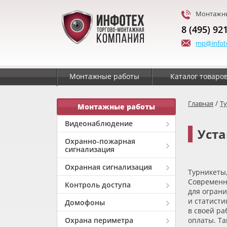
Монтажны
8 (495) 92
mp@infot
Монтажные работы
Каталог товаро
/
Главная
Т
Монтажные работы
Видеонаблюдение
Уста
Охранно-пожарная
сигнализация
Охранная сигнализация
Турникеты,
Современн
Контроль доступа
для ограни
и статисти
Домофоны
в своей р
Охрана периметра
оплаты. Та