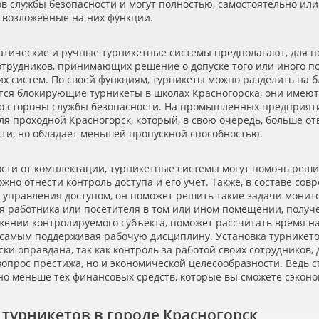
в службы безопасности и могут полностью, самостоятельно или
 возложенные на них функции.
атические и ручные турникетные системы предполагают, для 
отрудников, принимающих решение о допуске того или иного 
их систем. По своей функциям, турникеты можно разделить на
тся блокирующие турникеты в школах Красногорска, они имеют
со стороны службы безопасности. На промышленных предприя
ля проходной Красногорск, который, в свою очередь, больше о
сти, но обладает меньшей пропускной способностью.
ости от комплектации, турникетные системы могут помочь реш
жно отнести контроль доступа и его учёт. Также, в составе с
 управления доступом, он поможет решить такие задачи монито
я работника или посетителя в том или ином помещении, полу
жении контролируемого субъекта, поможет рассчитать время н
 самым поддерживая рабочую дисциплину. Установка турникето
ки оправдана, так как контроль за работой своих сотрудников
вопрос престижа, но и экономической целесообразности. Ведь с
но меньше тех финансовых средств, которые вы сможете сэконо
 турникетов в городе Красногорск