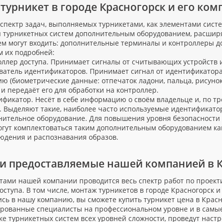
турникет в городе Красногорск и его ко
пектр задач, выполняемых турникетами, как элементами систе
 турникетных систем дополнительным оборудованием, расшир
ем могут входить: дополнительные терминалы и контроллеры д
м их подробней:
лер доступа. Принимает сигналы от считывающих устройств 
тель идентификаторов. Принимает сигнал от идентификатор
ию
(
биометрические данные: отпечаток ладони, пальца, рисунок 
 и передаёт его для обработки на контроллер.
икатор. Несёт в себе информацию о своём владельце и, по т
. Выделяют такие, наиболее часто используемые идентификаторы
тельное оборудование. Для повышения уровня безопасности 
огут комплектоваться таким дополнительным оборудованием ка
юдения и распознавания образов.
ги предоставляемые нашей компанией в 
тами нашей компании проводится весь спектр работ по проек
оступа. В том числе, монтаж турникетов в городе Красногорск 
сь в нашу компанию, вы сможете купить турникет цена в Красн
рованные специалисты на профессиональном уровне и в самы
ке турникетных систем всех уровней сложности, проведут наст