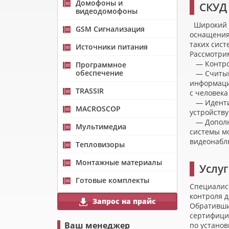
Домофоны и
СКУД 
видеодомофоны
Широкий с
GSM Сигнализация
оснащения
таких сист
Источники питания
Рассмотри
— Контрол
Программное
обеспечение
— Считыва
информац
TRASSIR
с человека
— Идентиф
MACROSCOP
устройству
— Дополни
Мультимедиа
системы м
видеонабл
Тепловизоры
Монтажные материалы
Услу
Готовые комплекты
Специалис
контроля д
Запрос на прайс
Обративши
сертифици
Ваш менеджер
по установ