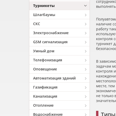
сотруднико
Турникеты
выполнять
Шлагбаумы
Полуавтом
СКС
наличие с
работу так
Электроснабжение
использую
контроля 
GSM сигнализация
турникет д
безопасно
Умный дом
Телефонизация
В зависим
задачам мо
Оповещение
контроля и
нахождени
Автоматизация зданий
местополо
месте, тем
Газификация
экономичес
не только 
Канализация
значитель
Отопление
Типы
Водоснабжение