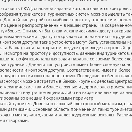
 это часть СКУД, основной задачей которой является контроль 
ообразия турникетов и турникетных систем можно выделить та
Данный тип устройств наиболее прост в установке и использов
 по цене и распространённым в нашей стране. На современно
тумбовые. Они могут быть как механическими - доступ открыв
тромеханическими – доступ открывается по нажатию сотрудник
я контроля доступа такие устройства могут быть установлены к
олы, банка), так и на открытом воздухе
(
при входе в торговый це
. Несмотря на простоту и доступность, данный вид турникетов,
льшинство функциональных задач наравне со своими более сл
й турникет. Данный тип устройств имеет более сложную конс
зопасности и контроля доступа. Соответственно, имеет и боле
ь полуростовыми или полноростовми. Последние особенно надё
расногорск можно встретить в банках, крупных деловых центра
е механические, так и более сложные и дорогие электромехани
вливаются внутри помещений, либо на входе или выходе из них.
тированы во внешний охраняемый периметр.
тый турникет. Довольно сложный электронный механизм, ос
ыми датчиками. Основная область применения таких турникето
входы в метро, -авто, -авиа и железнодорожные вокзалы. Разл
ми створками.