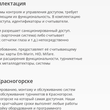
мплектация
мы контроля и управления доступом, требует
яющим их функциональность. В комплектацию
оступа, идентификаторы и считыватели.
и разрешает санкционированный доступ.
а
(
карточная система) либо считывает
сетчатки глаза и т.д.) непосредственно
ребованию, предоставляет её считывающему
: карты Em-Marin, HID, Mifare.
и расширения функциональности, турникетные
к металлодетекторы, системы
Красногорске
тированию, монтажу и обслуживанию систем
и обслуживание турникетов в Красногорске.
огорске на который самая доступная. Наши
е кратчайшие сроки выполнят любые работы
ройку оборудования и программного