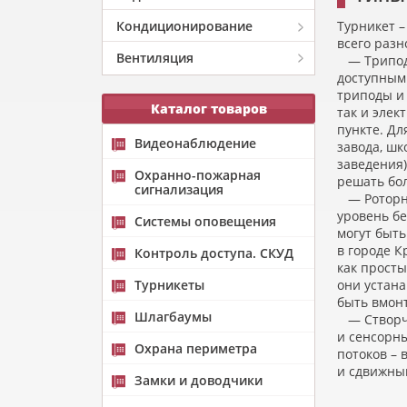
Кондиционирование
Турникет –
всего разн
Вентиляция
— Трипод. 
доступным
триподы и 
Каталог товаров
так и элек
пункте. Дл
Видеонаблюдение
завода, шк
заведения)
Охранно-пожарная
решать бо
сигнализация
— Роторны
уровень бе
Системы оповещения
могут быт
в городе К
Контроль доступа. СКУД
как просты
Турникеты
они устана
быть вмон
Шлагбаумы
— Створча
и сенсорн
Охрана периметра
потоков – 
и сдвижны
Замки и доводчики