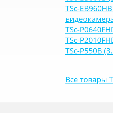
TSc-EB960HB 
видеокамер
TSc-P0640FHD
TSc-P2010FHD
TSc-P550B (3.
Все товары 