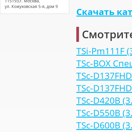
115193,г. Москва,
ул. Кожуховская 5-я, дом 9
Скачать ка
Смотрит
TSi-Pm111F (
TSc-BOX Сп
TSc-D137FHDB
TSc-D137FHDV
TSc-D420B (3
TSc-D550B (3
TSc-D600B (3