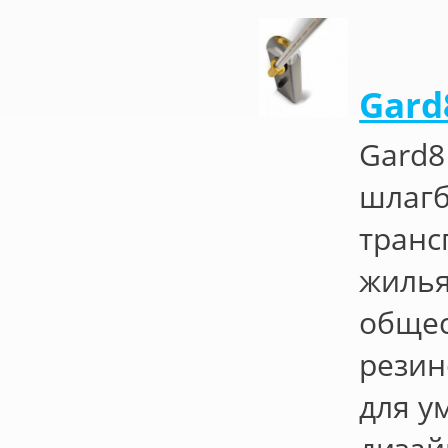
Gard
Gard8
шлагб
транс
жилья
общес
резин
для у