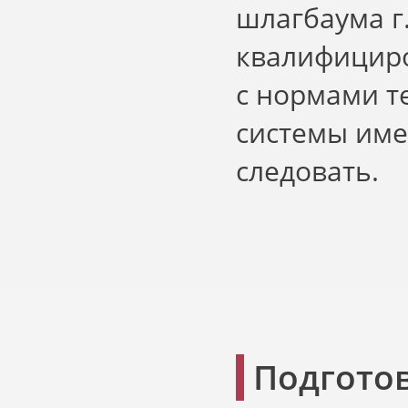
шлагбаума г
квалифициро
с нормами т
системы име
следовать.
Подгото