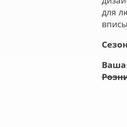
дизай
для л
вписы
Сезо
Ваша 
Розни