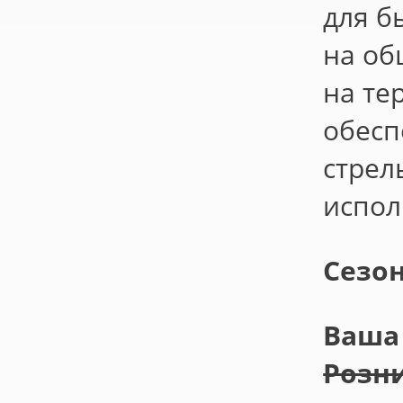
для б
на об
на те
обесп
стрел
испол
Сезо
Ваша 
Розни