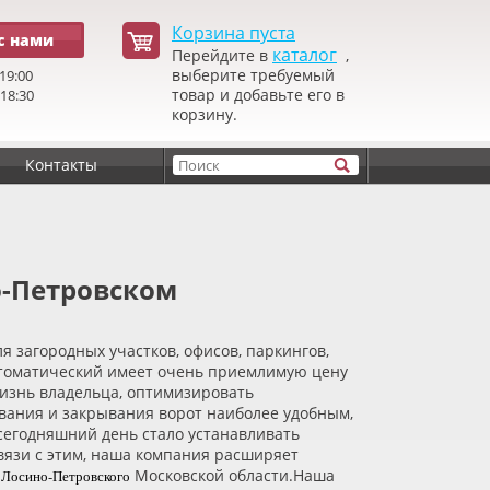
Корзина пуста
с нами
каталог
Перейдите в
,
выберите требуемый
19:00
товар и добавьте его в
 18:30
корзину.
Контакты
о-Петровском
 загородных участков, офисов, паркингов,
томатический имеет очень приемлимую цену
жизнь владельца, оптимизировать
вания и закрывания ворот наиболее удобным,
егодняшний день стало устанавливать
связи с этим, наша компания расширяет
а
Московской области.Наша
Лосино-Петровского