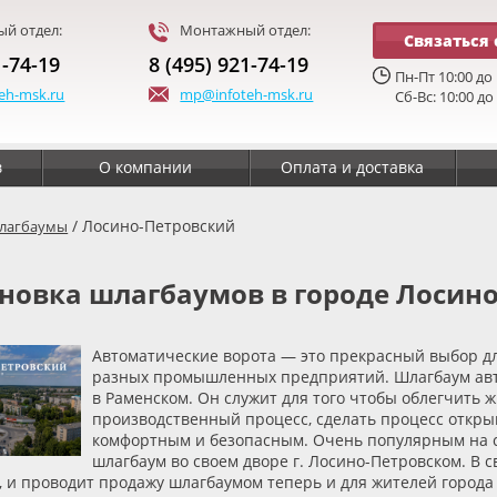
й отдел:
Монтажный отдел:
Связаться 
1-74-19
8 (495) 921-74-19
Пн-Пт 10:00 до 
eh-msk.ru
mp@infoteh-msk.ru
Сб-Вс: 10:00 до
в
О компании
Оплата и доставка
/ Лосино-Петровский
лагбаумы
новка шлагбаумов в городе Лосин
Автоматические ворота — это прекрасный выбор для
разных промышленных предприятий. Шлагбаум ав
в Раменском. Он служит для того чтобы облегчить 
производственный процесс, сделать процесс откры
комфортным и безопасным. Очень популярным на с
шлагбаум во своем дворе г. Лосино-Петровском. В 
, и проводит продажу шлагбаумом теперь и для жителей город