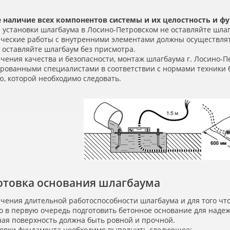
 наличие всех компонентов системы и их целостность и ф
 установки шлагбаума в Лосино-Петровском не оставляйте шлаг
ические работы с внутренними элементами должны осуществля
 оставляйте шлагбаум без присмотра.
чения качества и безопасности, монтаж шлагбаума г. Лосино-
рованными специалистами в соответствии с нормами техники 
, которой необходимо следовать.
отовка основания шлагбаума
ечения длительной работоспособности шлагбаума и для того чт
 в первую очередь подготовить бетонное основание для надежн
ная поверхность должна быть ровной и прочной.
товки фундамента необходимо выполнить следующее: