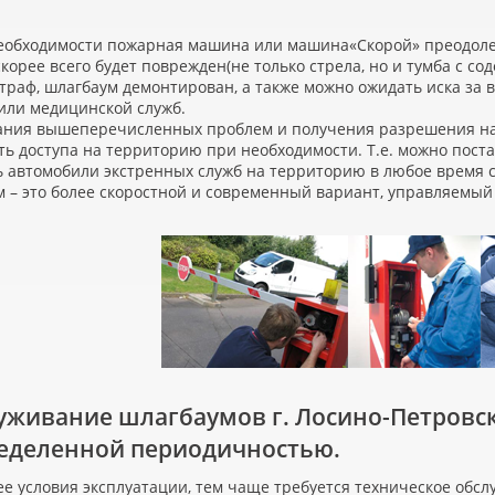
необходимости пожарная машина или машина
«
Скорой» преодоле
скорее всего будет поврежден
(
не только стрела, но и тумба с с
траф, шлагбаум демонтирован, а также можно ожидать иска з
или медицинской служб.
ания вышеперечисленных проблем и получения разрешения на
ь доступа на территорию при необходимости. Т.е. можно пост
 автомобили экстренных служб на территорию в любое время с
м – это более скоростной и современный вариант, управляемый
уживание шлагбаумов г. Лосино-Петровс
ределенной периодичностью.
е условия эксплуатации, тем чаще требуется техническое обсл