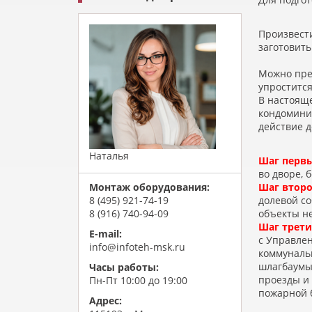
Произвести
заготовить
Можно пре
упростится
В настояще
кондоминиу
действие 
Наталья
Шаг перв
во дворе, 
Шаг второ
Монтаж оборудования:
долевой с
8 (495) 921-74-19
объекты не
8 (916) 740-94-09
Шаг трети
E-mail:
с Управлен
info@infoteh-msk.ru
коммуналь
шлагбаумы
Часы работы:
проезды и
Пн-Пт 10:00 до 19:00
пожарной б
Адрес: