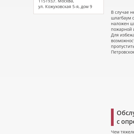
115193,г. Москва,
ул. Кожуховская 5-я, дом 9
В случае 
шлагбаум 
наложен ш
пожарной 
Для избеж
возможност
пропустить
Петровско
Обсл
с оп
Чем тяжеле