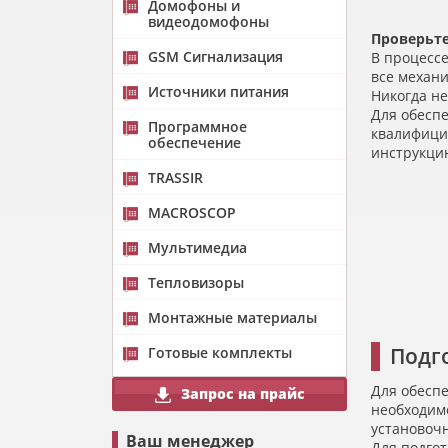
Домофоны и
видеодомофоны
Проверьте
GSM Сигнализация
В процессе
все механ
Источники питания
Никогда не
Для обеспе
Программное
квалифици
обеспечение
инструкцию
TRASSIR
MACROSCOP
Мультимедиа
Тепловизоры
Монтажные материалы
Подг
Готовые комплекты
Для обесп
Запрос на прайс
необходимо
установоч
Ваш менеджер
Для подго