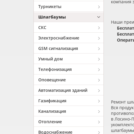
компания з
Турникеты
Шлагбаумы
Наши пре
СКС
Бесплат
Бесплат
Электроснабжение
Операти
GSM сигнализация
Умный дом
Телефонизация
Оповещение
Автоматизация зданий
Газификация
Ремонт шл
Вся продук
Канализация
противопо
в Лосино-
Отопление
укомплект
шлагбаумы
Водоснабжение