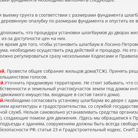
 выемку грунта в соответствии с размерами фундамента шлагб
 деревянную опалубку по размерам фундамента и опустить ее в
дположить, что процедура установки шлагбаумов до дворах жи
 из-за доступности цен на них.
е время для того, чтобы установить шлагбаум в Лосино-Петров
ма, необходимо осуществить ряд действий и процедур. Но это не
должно регулироваться сразу несколькими Кодексами и Правила
ый.
Провести общее собрание жильцов дома
(
ТСЖ). Принять реш
большинством голосов.
й.
Уточнить придомовую территорию. Не стоит забывать, что 
обственности и земельный участок
(
участок земли под домом и
«
п
движимого имущества, входящие в состав такого дома).
й.
Необходимо согласовать установку шлагбаума во дворе с ад
ием архитектуры и градостроительства, со службой государств
ной служб. Нельзя самовольно устанавливать средства органи
), создающие помехи для движения. /Здесь мы обращаемся к 
 подъезды к зданиям, сооружениям должны быть всегда свободн
езопасности РФ, статья 23 и Градостроительный кодекс, СниП 2.