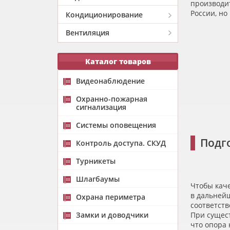
производи
России, но
Кондиционирование
Вентиляция
Каталог товаров
Видеонаблюдение
Охранно-пожарная
сигнализация
Системы оповещения
Подг
Контроль доступа. СКУД
Турникеты
Шлагбаумы
Чтобы каче
в дальней
Охрана периметра
соответств
Замки и доводчики
При сущес
что опора 