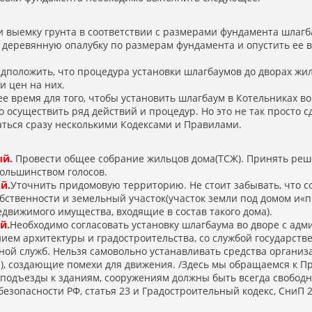
 выемку грунта в соответствии с размерами фундамента шлагб
 деревянную опалубку по размерам фундамента и опустить ее в
положить, что процедура установки шлагбаумов до дворах жил
и цен на них.
е время для того, чтобы установить шлагбаум в Котельниках в
 осуществить ряд действий и процедур. Но это не так просто сд
аться сразу несколькими Кодексами и Правилами.
ый.
Провести общее собрание жильцов дома
(
ТСЖ). Принять реш
большинством голосов.
й.
Уточнить придомовую территорию. Не стоит забывать, что 
обственности и земельный участок
(
участок земли под домом и
«
п
движимого имущества, входящие в состав такого дома).
й.
Необходимо согласовать установку шлагбаума во дворе с ад
ием архитектуры и градостроительства, со службой государств
ной служб. Нельзя самовольно устанавливать средства органи
), создающие помехи для движения. /Здесь мы обращаемся к 
 подъезды к зданиям, сооружениям должны быть всегда свободн
езопасности РФ, статья 23 и Градостроительный кодекс, СниП 2.