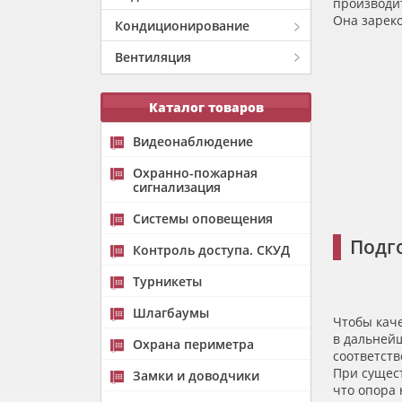
производит
Она зареко
Кондиционирование
Вентиляция
Каталог товаров
Видеонаблюдение
Охранно-пожарная
сигнализация
Системы оповещения
Подг
Контроль доступа. СКУД
Турникеты
Шлагбаумы
Чтобы каче
в дальней
Охрана периметра
соответств
При сущес
Замки и доводчики
что опора 