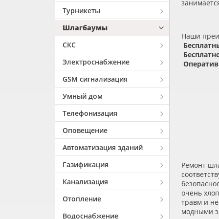
занимается
Турникеты
Шлагбаумы
Наши пре
СКС
Бесплатны
Бесплатно
Электроснабжение
Оперативн
GSM сигнализация
Умный дом
Телефонизация
Оповещение
Автоматизация зданий
Газификация
Ремонт шл
соответств
Канализация
безопасно
очень хло
Отопление
травм и н
модными э
Водоснабжение