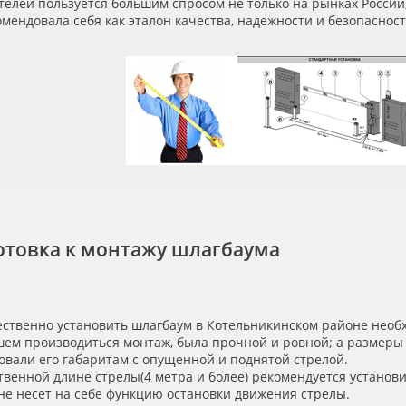
елей пользуется большим спросом не только на рынках России, 
мендовала себя как эталон качества, надежности и безопасност
отовка к монтажу шлагбаума
ственно установить шлагбаум в Котельникинском районе необх
шем производиться монтаж, была прочной и ровной; а размер
овали его габаритам с опущенной и поднятой стрелой.
твенной длине стрелы
(4
метра и более) рекомендуется установ
не несет на себе функцию остановки движения стрелы.