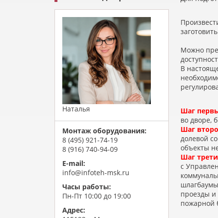
Произвести
заготовить
Можно пред
доступност
В настояще
необходимо
регулиров
Наталья
Шаг перв
во дворе, 
Шаг второ
Монтаж оборудования:
долевой с
8 (495) 921-74-19
объекты не
8 (916) 740-94-09
Шаг трети
E-mail:
с Управлен
info@infoteh-msk.ru
коммуналь
шлагбаумы
Часы работы:
проезды и
Пн-Пт 10:00 до 19:00
пожарной б
Адрес: