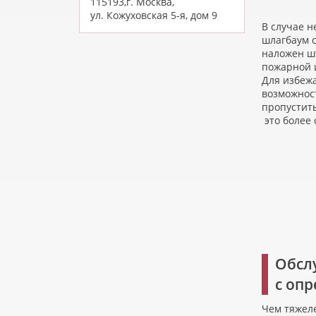
115193,г. Москва,
ул. Кожуховская 5-я, дом 9
В случае 
шлагбаум 
наложен ш
пожарной 
Для избеж
возможност
пропустить
это более
Обсл
с оп
Чем тяжеле