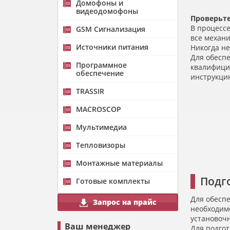
Домофоны и
видеодомофоны
Проверьте
В процессе
GSM Сигнализация
все механ
Источники питания
Никогда не
Для обеспе
Программное
квалифици
обеспечение
инструкцию
TRASSIR
MACROSCOP
Мультимедиа
Тепловизоры
Монтажные материалы
Подг
Готовые комплекты
Для обеспе
Запрос на прайс
необходимо
установоч
Ваш менеджер
Для подго