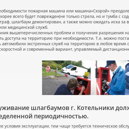
необходимости пожарная машина или машина
«
Скорой» преодоле
скорее всего будет поврежден
(
не только стрела, но и тумба с с
траф, шлагбаум демонтирован, а также можно ожидать иска з
или медицинской служб.
ания вышеперечисленных проблем и получения разрешения на
ь доступа на территорию при необходимости. Т.е. можно пост
 автомобили экстренных служб на территорию в любое время с
 скоростной и современный вариант, управляемый дистанционн
уживание шлагбаумов г. Котельники дол
ределенной периодичностью.
е условия эксплуатации, тем чаще требуется техническое обсл