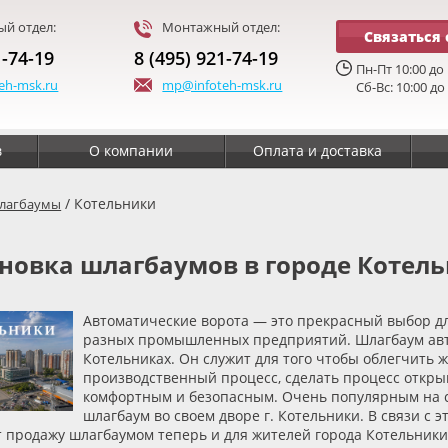
й отдел:
Монтажный отдел:
Связаться 
1-74-19
8 (495) 921-74-19
Пн-Пт 10:00 до 
eh-msk.ru
mp@infoteh-msk.ru
Сб-Вс: 10:00 до
в
О компании
Оплата и доставка
/ Котельники
лагбаумы
новка шлагбаумов в городе Котел
Автоматические ворота — это прекрасный выбор для
разных промышленных предприятий. Шлагбаум авт
Котельниках. Он служит для того чтобы облегчить 
производственный процесс, сделать процесс откры
комфортным и безопасным. Очень популярным на с
шлагбаум во своем дворе г. Котельники. В связи с
т продажу шлагбаумом теперь и для жителей города Котельник