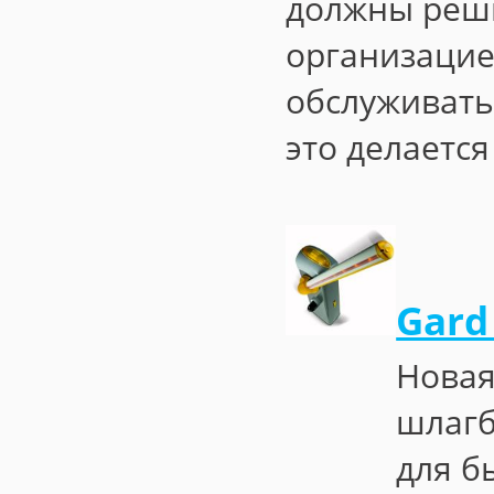
должны реш
организацие
обслуживать
это делаетс
Gard
Новая
шлагб
для б