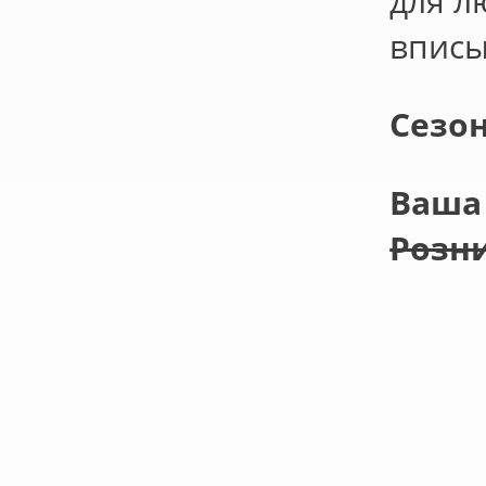
для л
вписы
Сезо
Ваша 
Розни