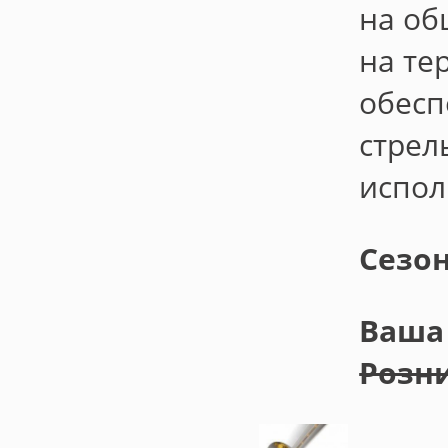
на об
на те
обесп
стрел
испол
Сезо
Ваша 
Розни