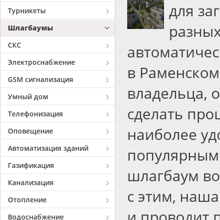
для за
Турникеты
разны
Шлагбаумы
СКС
автоматичес
Электроснабжение
в Раменском
GSM сигнализация
владельца, 
Умный дом
сделать про
Телефонизация
наиболее уд
Оповещение
Автоматизация зданий
популярным 
Газификация
шлагбаум во
Канализация
с этим, наш
Отопление
и проводит 
Водоснабжение