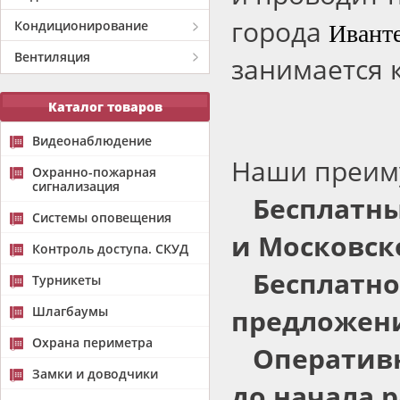
города
Ивант
Кондиционирование
Вентиляция
занимается 
Каталог товаров
Видеонаблюдение
Наши преим
Охранно-пожарная
сигнализация
Бесплатны
Системы оповещения
и Московск
Контроль доступа. СКУД
Бесплатно
Турникеты
Шлагбаумы
предложени
Охрана периметра
Оперативн
Замки и доводчики
до начала р