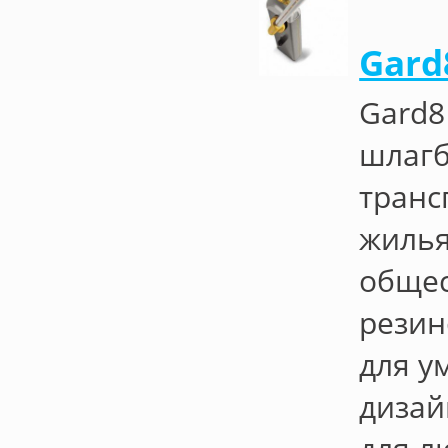
Gard
Gard8
шлагб
транс
жилья
общес
резин
для у
дизай