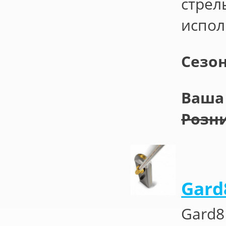
стрел
испол
Сезо
Ваша 
Розни
Gard
Gard8