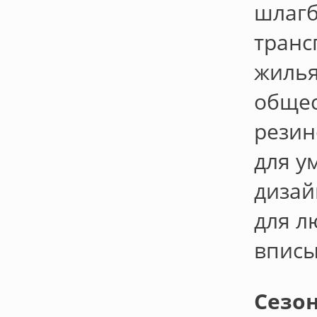
шлагб
транс
жилья
общес
резин
для у
дизай
для л
вписы
Сезо