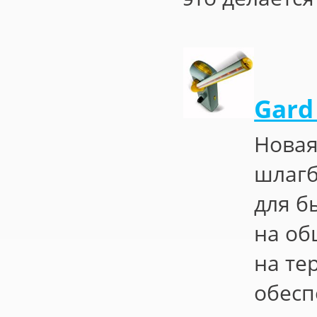
Gard
Новая
шлагб
для б
на об
на те
обесп