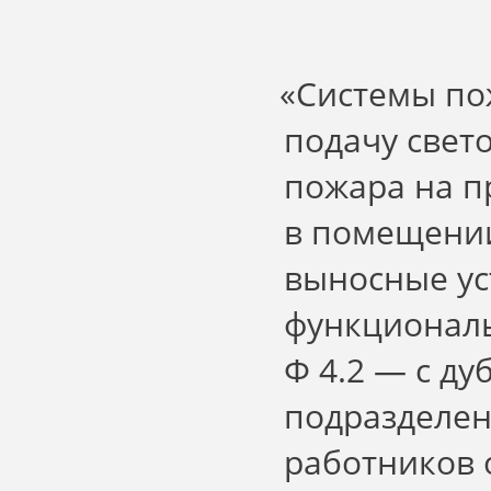
«
Системы по
подачу свет
пожара на п
в помещении
выносные ус
функциональн
Ф 4.2 — с д
подразделен
работников 