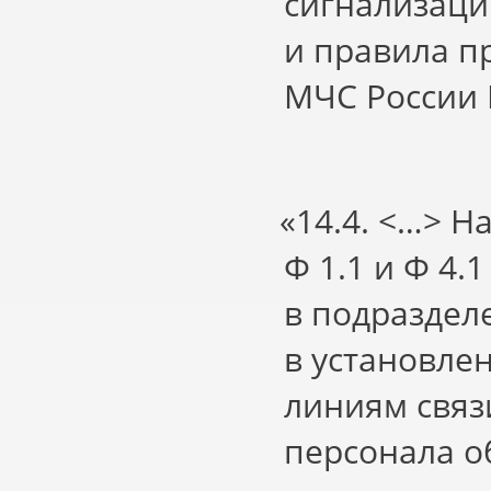
сигнализаци
и правила п
МЧС России 
«14
.4. <…> Н
Ф 1.1 и Ф 4
в подраздел
в установле
линиям связ
персонала о