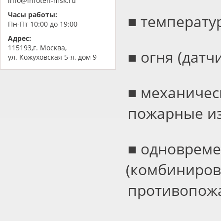
info@infoteh-msk.ru
Часы работы:
■ температу
Пн-Пт 10:00 до 19:00
Адрес:
115193,г. Москва,
■ огня
(
датч
ул. Кожуховская 5-я, дом 9
■ механичес
пожарные из
■ одновреме
(
комбиниров
противопож