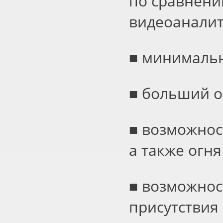
по сравнени
видеоаналит
■ минимальн
■ больший о
■ возможнос
а также огн
■ возможнос
присутствия