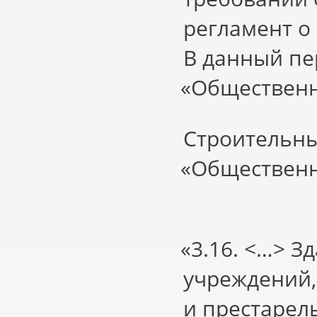
регламент о
В данный пе
«
Общественн
Строительны
«
Общественн
«3
.16. <…> 
учреждений,
и престарел