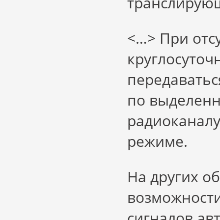
транслирующ
<…> При отс
круглосуточ
передаватьс
по выделенн
радиоканалу
режиме.
На других о
возможности
сигналов ав