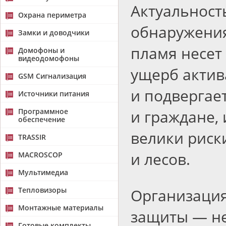
Актуальност
Охрана периметра
обнаружения
Замки и доводчики
пламя несет
Домофоны и
видеодомофоны
ущерб актив
GSM Сигнализация
и подвергае
Источники питания
Программное
и граждане,
обеспечение
велики риск
TRASSIR
и лесов.
MACROSCOP
Мультимедиа
Тепловизоры
Организаци
Монтажные материалы
защиты — не
Готовые комплекты