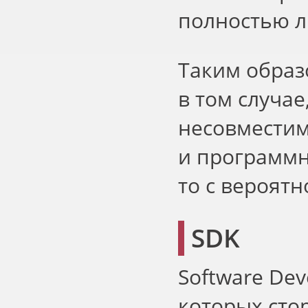
полностью л
Таким образ
в том случае
несовместимо
и программн
то с вероят
SDK
Software De
которых сто