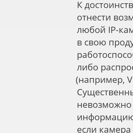
К достоинст
отнести воз
любой IP-ка
в свою прод
работоспосо
либо распр
(
например, V
Существенны
невозможно 
информацию 
если камера