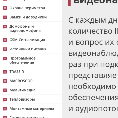
Охрана периметра
C каждым дн
Замки и доводчики
Домофоны и
количество 
видеодомофоны
и вопрос их
GSM Сигнализация
Источники питания
видеонаблю
Программное
раз при под
обеспечение
TRASSIR
представляет
MACROSCOP
необходимо
Мультимедиа
обеспечения
Тепловизоры
и аудиопото
Монтажные материалы
Готовые комплекты