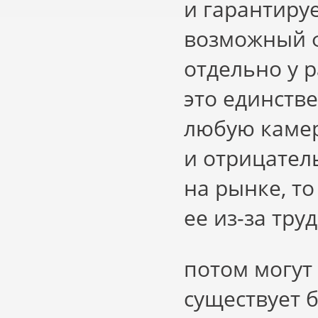
и гарантиру
возможный ф
отдельно у 
это единств
любую камер
и отрицател
на рынке, т
ее из-за тру
потом могут 
существует 