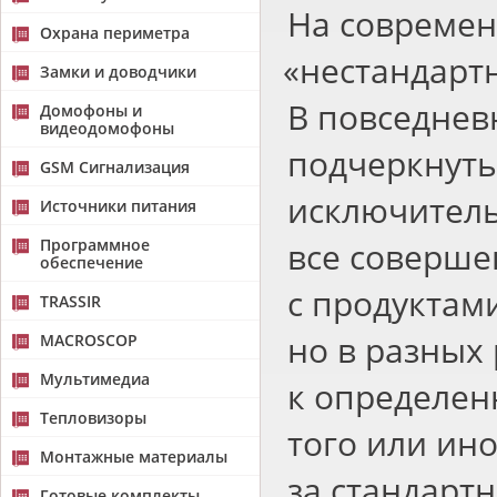
На совреме
Охрана периметра
«
нестандарт
Замки и доводчики
В повседнев
Домофоны и
видеодомофоны
подчеркнуть
GSM Сигнализация
исключитель
Источники питания
Программное
все соверше
обеспечение
с продуктам
TRASSIR
но в разных
MACROSCOP
Мультимедиа
к определен
Тепловизоры
того или ин
Монтажные материалы
за стандарт
Готовые комплекты