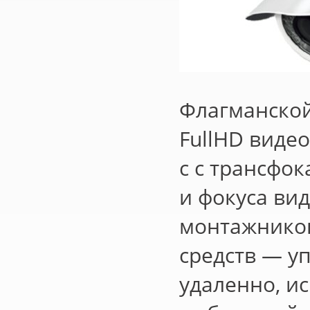
Флагманской
FullHD виде
с с трансфок
и фокуса ви
монтажников
средств — у
удаленно, и