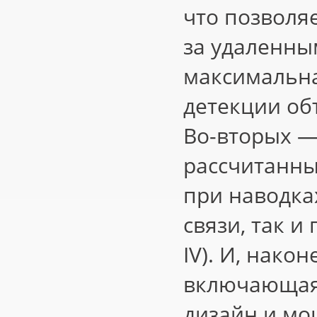
что позволя
за удаленны
максимальна
детекции об
Во-вторых —
рассчитанны
при наводка
связи, так и
IV). И, након
включающая 
дизайн и мо