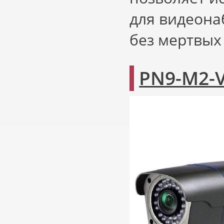
для видеон
без мертвых 
PN9-M2-V