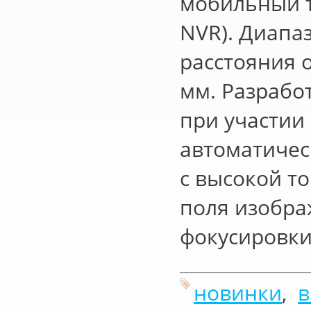
мобильный т
NVR). Диапа
расстояния о
мм. Разрабо
при участии 
автоматичес
с высокой т
поля изобра
фокусировки
новинки
,
в