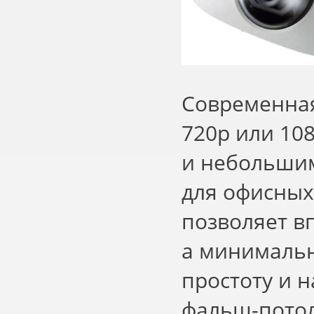
Современная
720p или 10
и небольшим
для офисны
позволяет в
а минимальн
простоту и 
фальш-потол