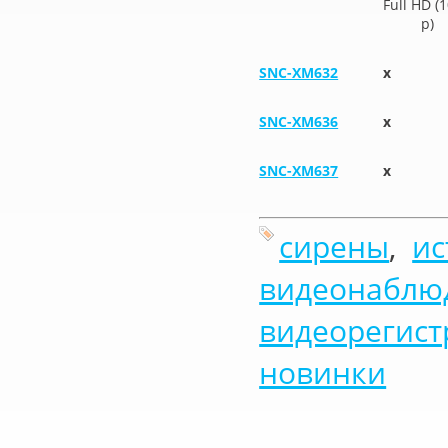
Full HD
(
p)
SNC-XM632
х
SNC-XM636
х
SNC-XM637
х
сирены
,
ис
видеонаблю
видеорегист
новинки