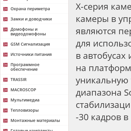
X-серия кам
Охрана периметра
камеры в уп
Замки и доводчики
являются п
Домофоны и
видеодомофоны
для использ
GSM Сигнализация
в автобусах 
Источники питания
Программное
на платформ
обеспечение
уникальную 
TRASSIR
диапазона S
MACROSCOP
Мультимедиа
стабилизаци
Тепловизоры
-30 кадров в
Монтажные материалы
Готовые комплекты