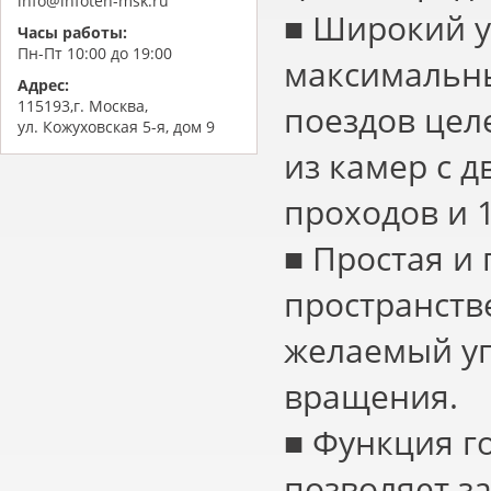
info@infoteh-msk.ru
■ Широкий у
Часы работы:
Пн-Пт 10:00 до 19:00
максимальны
Адрес:
115193,г. Москва,
поездов цел
ул. Кожуховская 5-я, дом 9
из камер с д
проходов и 
■ Простая и
пространств
желаемый уг
вращения.
■ Функция г
позволяет з