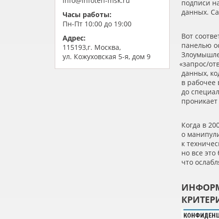
info@infoteh-msk.ru
подписи н
данных. Са
Часы работы:
Пн-Пт 10:00 до 19:00
Вот соотв
Адрес:
панелью ос
115193,г. Москва,
Злоумышле
ул. Кожуховская 5-я, дом 9
«
запрос/от
данных, ко
в рабочее
до специа
проникает
Когда в 20
о манипул
к техниче
но все это
что ослаб
ИНФОРМ
КРИТЕР