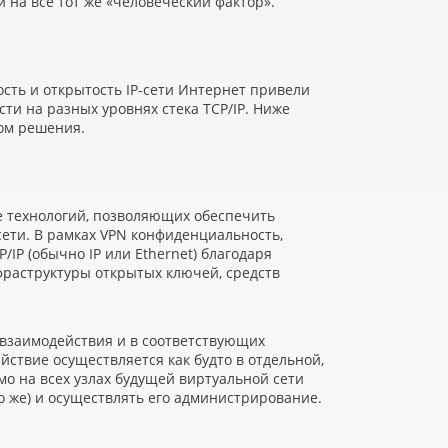
 на все тот же
«
человеческий фактор».
сть и открытость IP-сети Интернет привели
и на разных уровнях стека TCP/IP. Ниже
ом решения.
е технологий, позволяющих обеспечить
сети. В рамках VPN конфиденциальность,
P/IP
(
обычно IP или Ethernet) благодаря
раструктуры открытых ключей, средств
взаимодействия и в соответствующих
ствие осуществляется как будто в отдельной,
о на всех узлах будущей виртуальной сети
о же) и осуществлять его администрирование.