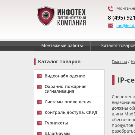
Монтажны
8 (495) 92
mp@infot
Монтажные работы
Каталог товаро
Каталог товаров
/
Главная
Н
Видеонаблюдение
IP-с
Охранно-пожарная
сигнализация
Современн
Системы оповещения
видеонабл
должны об
Контроль доступа. СКУД
шина ModB
обеспечени
Турникеты
продуктов
разобратьс
Шлагбаумы