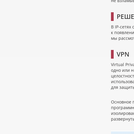
не взламыв
РЕШЕ
В IP-сетях
к появлен
мы рассмо
VPN
Virtual Pri
одно или 
целостност
использов
для защит
Основное 
программны
изолирован
развернут