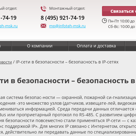
й отдел:
Монтажный отдел:
Связаться 
1-74-19
8 (495) 921-74-19
Пн-Пт 10:00 до 
eh-msk.ru
mp@infoteh-msk.ru
Сб-Вс: 10:00 до
в
О компании
Оплата и доставка
/ IP-сети в безопасности – безопасность в IP-сетях
овости
ети в безопасности – безопасность в
ая система безопас-ности — охранной, пожарной си-гнализации
юдения -это множество узлов
(
датчиков, извещате-лей, видеока
мениваться информацией. Среда передачи данных отличается от
us или проприетарный протокол по RS-485. С развитием цифр
я безопасности повсеместно стали применяться IP-сети — с к
«
с поддержкой IP». Для многих IP связано с Интернетом, откры
я, действительно ли передавать данные по специализированны