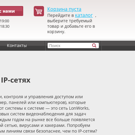
Корзина пуста
с нами
каталог
Перейдите в
,
выберите требуемый
19:00
товар и добавьте его в
 18:30
корзину.
Контакты
 IP-сетях
, контроля и управления доступом или
мер, панелей или компьютеров), которые
 системы к системе — это сеть LonWorks,
овых систем видеонаблюдения для задач
аждым годом на рынке все больше появляется
той сетью, вирусами и хакерами. Попробуем
м линиям связи безопаснее, чем по IP-сетям?