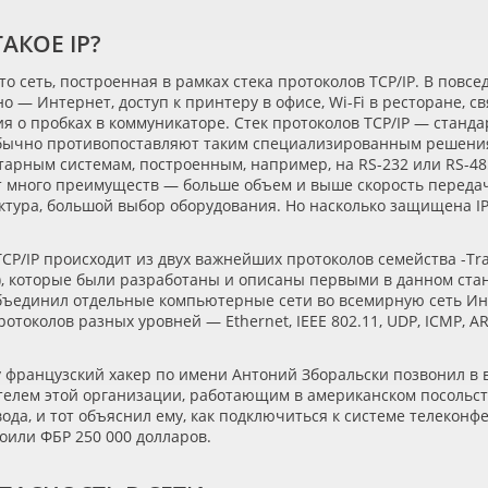
ТАКОЕ IP?
это сеть, построенная в рамках стека протоколов TCP/IP. В повс
о — Интернет, доступ к принтеру в офисе, Wi-Fi в ресторане, 
 о пробках в коммуникаторе. Стек протоколов TCP/IP — стандар
бычно противопоставляют таким специализированным решениям
арным системам, построенным, например, на RS-232 или RS-485
т много преимуществ — больше объем и выше скорость переда
тура, большой выбор оборудования. Но насколько защищена IP
CP/IP происходит из двух важнейших протоколов семейства -Tran
), которые были разработаны и описаны первыми в данном стан
ъединил отдельные компьютерные сети во всемирную сеть Инте
ротоколов разных уровней — Ethernet, IEEE 802.11, UDP, ICMP, AR
у французский хакер по имени Антоний Зборальски позвонил в
телем этой организации, работающим в американском посольств
ода, и тот объяснил ему, как подключиться к системе телекон
оили ФБР 250 000 долларов.