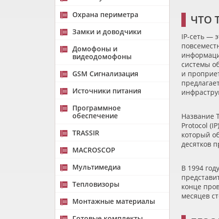
Охрана периметра
ЧТО 
Замки и доводчики
IP-сеть — 
повсеместн
Домофоны и
информация
видеодомофоны
системы о
GSM Сигнализация
и проприет
предлагае
Источники питания
инфраструк
Программное
обеспечение
Название T
Protocol
(IP
TRASSIR
который об
десятков п
MACROSCOP
Мультимедиа
В 1994 год
представи
Тепловизоры
конце пров
месяцев ст
Монтажные материалы
Готовые комплекты