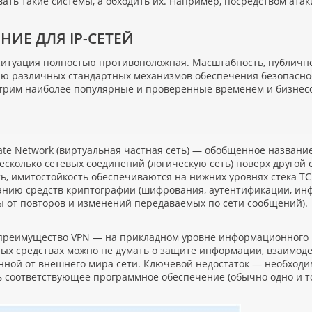
ать такие системы, а обходить их. Например, посредством атаки
НИЕ ДЛЯ IP-СЕТЕЙ
 ситуация полностью противоположная. Масштабность, публично
ию различных стандартных механизмов обеспечения безопасност
трим наиболее популярные и проверенные временем и бизнес
vate Network
(
виртуальная частная сеть) — обобщенное названи
несколько сетевых соединений
(
логическую сеть) поверх другой 
ь, имитостойкость обеспечиваются на нижних уровнях стека TC
анию средств криптографии
(
шифрования, аутентификации, инф
ы от повторов и изменений передаваемых по сети сообщений).
преимущество VPN — на прикладном уровне информационного 
х средствах можно не думать о защите информации, взаимодей
ной от внешнего мира сети. Ключевой недостаток — необходим
ь соответствующее программное обеспечение
(
обычно одно и т