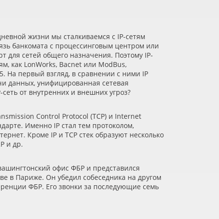
едневной жизни мы сталкиваемся с IP-сетям
связь банкомата с процессинговым центром или
т для сетей общего назначения. Поэтому IP-
, как LonWorks, Bacnet или ModBus,
. На первый взгляд, в сравнении с ними IP
чи данных, унифицированная сетевая
-сеть от внутренних и внешних угроз?
smission Control Protocol
(TCP
) и Internet
дарте. Именно IP стал тем протоколом,
рнет. Кроме IP и TCP стек образуют несколько
P и др.
 вашингтонский офис ФБР и представился
е в Париже. Он убедил собеседника на другом
ференции ФБР. Его звонки за последующие семь