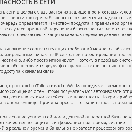
ПАСНОСТЬ В СЕТИ
ть сети в целом складывается из защищенности сетевых узлов
лов главным критерием безопасности является их надежность и
 очередь определяется качеством продукта и правильной орга
стве случаев причиной нарушения безопасности является
«
чел
ваются только аспекты защиты каналов передачи данных по ли
ь выполнение соответствующих требований можно в любых кан
иализированных шинах, не IP-сетях, при проектировании прото
 частично, либо просто игнорируют. Поэтому в подобных сист
еявно обеспечивается двумя факторами — секретностью проток
о доступа к каналам связи.
мер, протокол LonTalk в сетях LonWorks определяет возможнос
ого сообщения с тем, чтобы получатель мог авторизовать отп
азом достигаются имитостойкость и целостность. Но критерий 
я в открытом виде. Причина проста — ограниченность произв
спользование устаревшей и/или дешевой аппаратной базы во м
яет качественно защитить информационное взаимодействие —
ий в реальном времени банально не хватает процессорного в