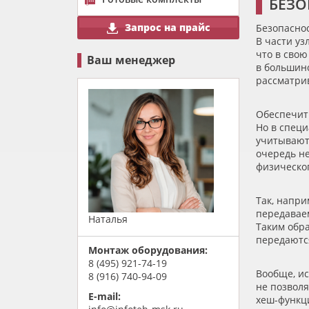
БЕЗО
Запрос на прайс
Безопаснос
В части уз
что в свою
Ваш менеджер
в большин
рассматри
Обеспечит
Но в спец
учитывают
очередь н
физическог
Так, напри
передаваем
Наталья
Таким обр
передаютс
Монтаж оборудования:
8 (495) 921-74-19
Вообще, и
8 (916) 740-94-09
не позвол
E-mail:
хеш-функц