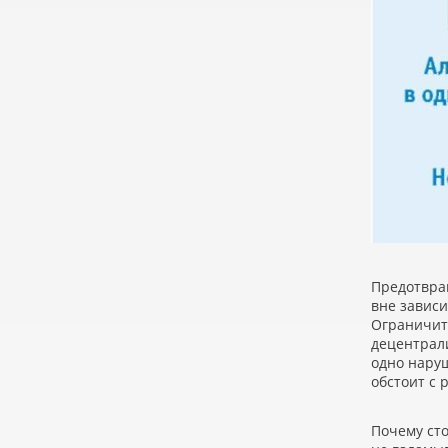
Предотвра
вне зависи
Ограничить
децентрал
одно наруш
обстоит с
Почему ст