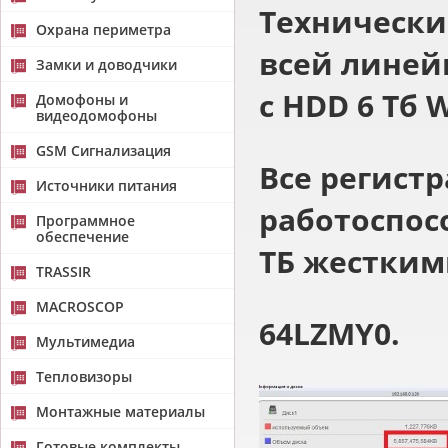
Технически
Охрана периметра
всей лине
Замки и доводчики
с HDD 6 Тб 
Домофоны и
видеодомофоны
GSM Сигнализация
Все регист
Источники питания
работоспос
Программное
обеспечение
ТБ жестким
TRASSIR
MACROSCOP
64
LZMY
0.
Мультимедиа
Тепловизоры
Монтажные материалы
Готовые комплекты