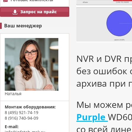
Запрос на прайс
Ваш менеджер
NVR
и
DVR
пр
без ошибок 
архива при 
Наталья
Мы можем р
Монтаж оборудования:
8 (495) 921-74-19
Purple
WD
6
8 (916) 740-94-09
со всей лин
E-mail: