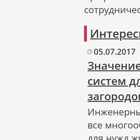
сотрудничес
Интерес
05.07.2017
Значение
систем д
загород
Инженерны
все многоо
для нужд ж