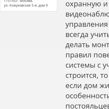
115193,г. Москва,
охранную и
ул. Кожуховская 5-я, дом 9
видеонаблю
управления
всегда учи
делать монт
правил пов
системы с у
строится, т
если дом ж
особенност
постояльце