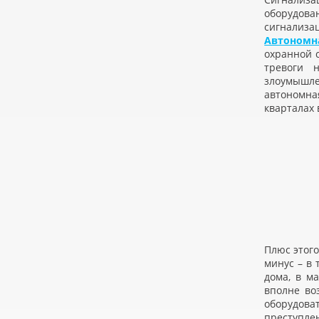
оборудов
сигнализа
Автономн
охранной 
тревоги 
злоумышле
автономн
кварталах 
Плюс этого
минус – в 
дома, в м
вполне во
оборудова
преступле