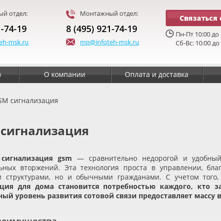
й отдел:
Монтажный отдел:
Связаться 
1-74-19
8 (495) 921-74-19
Пн-Пт 10:00 до 
eh-msk.ru
mp@infoteh-msk.ru
Сб-Вс: 10:00 до
в
О компании
Оплата и доставка
SM сигнализация
 сигнализация
 сигнализация gsm
— сравнительно недорогой и удобный 
ьных вторжений. Эта технология проста в управлении, бла
 структурами, но и обычными гражданами. С учетом того,
ация для дома становится потребностью каждого, кто з
ый уровень развития сотовой связи предоставляет массу в