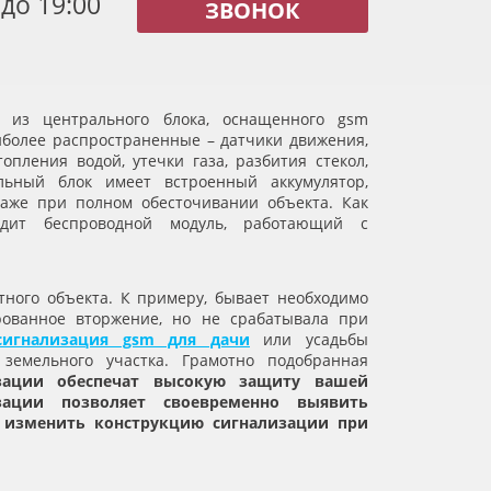
 до 19:00
ЗВОНОК
 из центрального блока, оснащенного gsm
иболее распространенные – датчики движения,
опления водой, утечки газа, разбития стекол,
альный блок имеет встроенный аккумулятор,
даже при полном обесточивании объекта. Как
одит беспроводной модуль, работающий с
тного объекта. К примеру, бывает необходимо
рованное вторжение, но не срабатывала при
сигнализация gsm для дачи
или усадьбы
земельного участка. Грамотно подобранная
изации обеспечат высокую защиту вашей
зации позволяет своевременно выявить
 изменить конструкцию сигнализации при