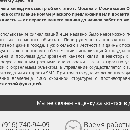
реимущества
ный выезд на осмотр объекта по г. Москва и Московской О
ное составление коммерческого предложения или проекта
вность — от первого Вашего звонка до начала работ по мо
спользование сигнализаций еще недавно было невозможно по
ать их на многих объектах. Перегруженность проводных 
ивной даже в городе, а уж о сельской местности и дачных пос
 gsm стало прорывом в обеспечении сигнализацией как удален
шена и проблема дублирования каналов связи: в некоторых 
предоставленным разными операторами. Но и в простых уст
язи с охраняемым объектом, а управление осуществляется с 
го кода или отправки SMS. При том, что одна из основных за
ения владельца либо охранной структуры о противоправ
ся с этой функцией.
Мы не делаем наценку за монтаж в д
 (916) 740-94-09
Время работы