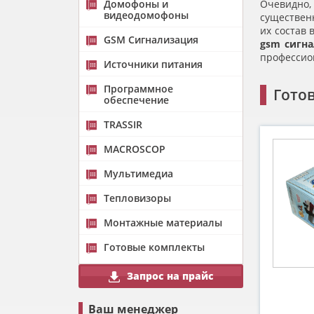
Домофоны и
Очевидно
видеодомофоны
существен
их состав 
GSM Сигнализация
gsm сигн
профессио
Источники питания
Программное
Гото
обеспечение
TRASSIR
MACROSCOP
Мультимедиа
Тепловизоры
Монтажные материалы
Готовые комплекты
Запрос на прайс
Ваш менеджер