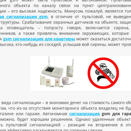
анного объекта по каналу связи на пункт централизова
ции – его высокая надежность. Минусом, пожалуй, является то
ая сигнализация gsm
, в отличие от пультовой, не вывед
структуры. Срабатывание охранных датчиков на объекте, защи
на оповещатель – попросту говоря, включается сирена,
нников, а также привлечь внимание окружающих, которые 
ая
gsm сигнализация для квартиры
может оказаться достаточ
высока, кто-нибудь из соседей, услышав вой сирены, может про
 вида сигнализации – в экономии денег на стоимость самого об
том, что из-за отсутствия мониторинга объекта владелец не бу
агазине или гараже. Автономная
сигнализация
gsm для гар
зможно, будет хорошим решением. Однако удаленные объекты
ть пультовой сигнализацией – реакция на вторжение в эт
ния эффективно раскрываются по горячим следам.