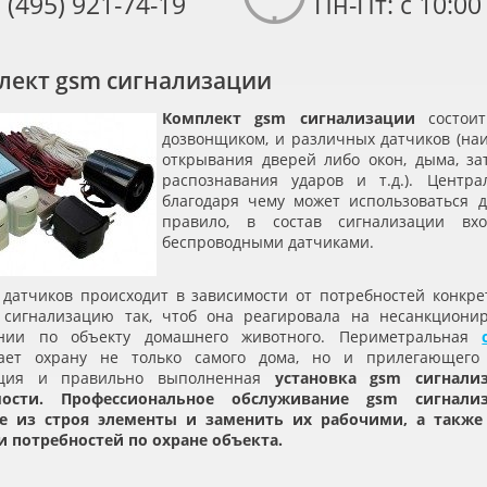
 (495) 921-74-19
Пн-Пт: с 10:00
лект gsm сигнализации
Комплект gsm сигнализации
состоит
дозвонщиком, и различных датчиков (на
открывания дверей либо окон, дыма, зат
распознавания ударов и т.д.). Центр
благодаря чему может использоваться 
правило, в состав сигнализации вх
беспроводными датчиками.
 датчиков происходит в зависимости от потребностей конкре
 сигнализацию так, чтоб она реагировала на несанкциони
нии по объекту домашнего животного. Периметральная
ает охрану не только самого дома, но и прилегающего 
ация и правильно выполненная
установка gsm сигнал
ости. Профессиональное обслуживание gsm сигнали
 из строя элементы и заменить их рабочими, а также
 потребностей по охране объекта.