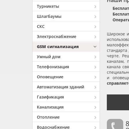
Наши п
Турникеты
Бесплат
Бесплат
Шлагбаумы
Операти
СКС
Широкое и
Электроснабжение
использов
малоэффект
GSM сигнализация
стандарта
черте. Ре
Умный дом
каналам, 
Телефонизация
канала св
специально
Оповещение
и оповещ
справляет
Автоматизация зданий
Газификация
Канализация
Отопление
8
Водоснабжение