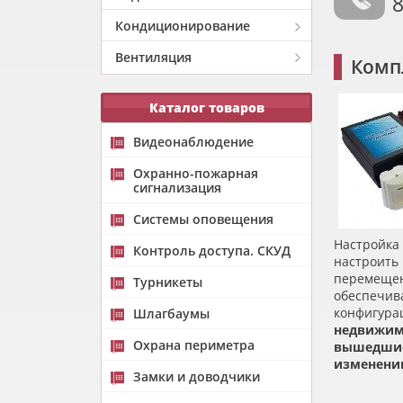
8
Кондиционирование
Вентиляция
Комп
Каталог товаров
Видеонаблюдение
Охранно-пожарная
сигнализация
Системы оповещения
Настройка
Контроль доступа. СКУД
настроить
перемеще
Турникеты
обеспечив
конфигур
Шлагбаумы
недвижим
Охрана периметра
вышедшие
изменении
Замки и доводчики