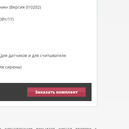
ик» (Версия 010202)
0Вт/1Т)
для датчиков и для считывателя
ля сирены)
Заказать комплект
я сигнализация посылает сигнал тревоги с