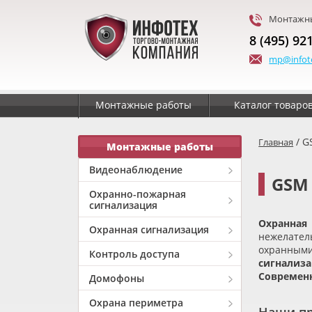
Монтажны
8 (495) 92
mp@infot
Монтажные работы
Каталог товаро
/ G
Главная
Монтажные работы
Видеонаблюдение
GSM
Охранно-пожарная
сигнализация
Охранная
Охранная сигнализация
нежелател
охранными
Контроль доступа
сигнализ
Современн
Домофоны
Охрана периметра