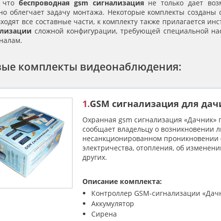
, что
беспроводная gsm сигнализация
не только дает возм
но облегчает задачу монтажа. Некоторые комплекты созданы с
входят все составные части, к комплекту также прилагается ин
ализации
сложной конфигурации, требующей специальной на
налам.
вые комплекты видеонаблюдения:
1.
GSM сигнализация для дач
Охранная gsm сигнализация «Дачник» 
сообщает владельцу о возникновении 
несанкционированном проникновении (
электричества, отопления, об изменен
других.
Описание комплекта:
Контроллер GSM-сигнализации «Дачн
Аккумулятор
Сирена