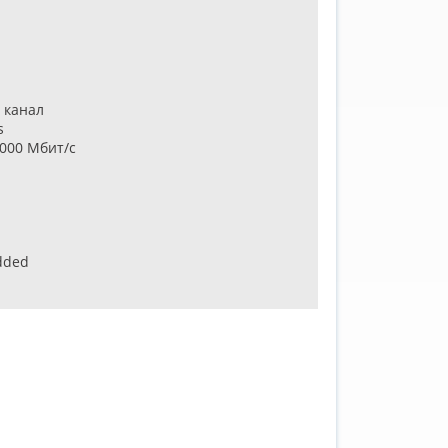
а канал
s
1000 Мбит/с
dded