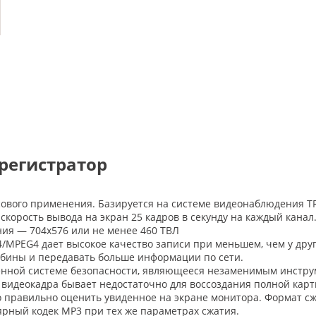
орегистратор
вого применения. Базируется на системе видеонаблюдения TRA
, скорость вывода на экран 25 кадров в секунду на каждый кана
ия — 704x576 или не менее 460 ТВЛ
MPEG4 дает высокое качество записи при меньшем, чем у друг
убины и передавать больше информации по сети.
менной системе безопасности, являющееся незаменимым инстру
 видеокадра бывает недостаточно для воссоздания полной карт
о правильно оценить увиденное на экране монитора. Формат сж
рный кодек MP3 при тех же параметрах сжатия.