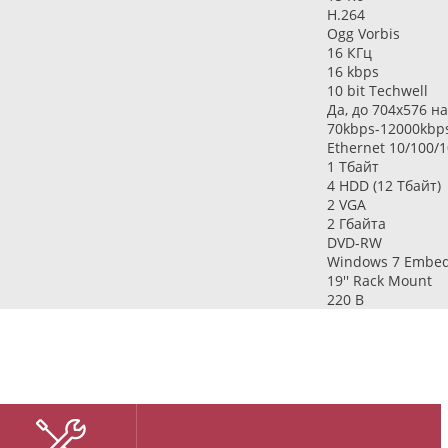
H.264
Ogg Vorbis
16 КГц
16 kbps
10 bit Techwell
Да, до 704х576 н
70kbps-12000kbp
Ethernet 10/100/
1 Тбайт
4 HDD
(12
Тбайт)
2 VGA
2 Гбайта
DVD-RW
Windows 7 Embe
19'' Rack Mount
220 В