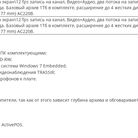
 экран\12 fps запись на канал, Видео+Аудио, два потока на зап
да. Базовый архив 1Тб в комплекте, расширение до 4 жестких д
177 mm) AC220B.
 экран\12 fps запись на канал, Видео+Аудио, два потока на зап
да. Базовый архив 1Тб в комплекте, расширение до 4 жестких д
177 mm) AC220B.
 ПК комплектующими;
CD-RW;
 система Windows 7 Embedded;
видеонаблюдения TRASSIR;
рофонов к плате.
пители, так как от этого зависит глубина архива и обговарива
 ActivePOS.