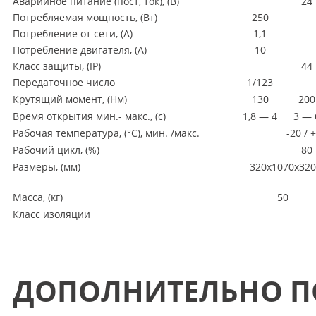
Аварийное питание
(
пост, ток),
(
В)
24
Потребляемая мощность,
(
Вт)
250
Потребление от сети,
(
А)
1,1
Потребление двигателя,
(
А)
10
Класс защиты,
(IP
)
44
Передаточное число
1/123
Крутящий момент,
(
Нм)
130
200
Время открытия мин.- макс.,
(
с)
1,8 — 4
3 — 
Рабочая температура,
(
°С), мин. /макс.
-20 / 
Рабочий цикл,
(
%)
80
Размеры,
(
мм)
320x1070x320
Масса,
(
кг)
50
Класс изоляции
ДОПОЛНИТЕЛЬНО П