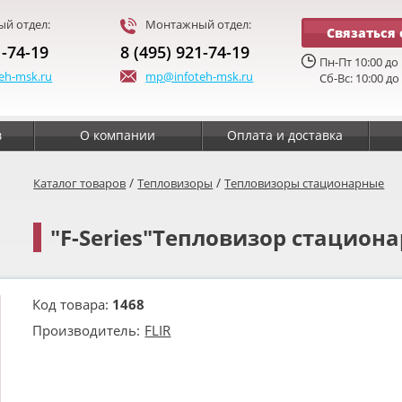
й отдел:
Монтажный отдел:
Связаться 
1-74-19
8 (495) 921-74-19
Пн-Пт 10:00 до 
eh-msk.ru
mp@infoteh-msk.ru
Сб-Вс: 10:00 до
в
О компании
Оплата и доставка
/
/
Каталог товаров
Тепловизоры
Тепловизоры стационарные
"F-Series"Тепловизор стацион
Код товара:
1468
Производитель:
FLIR